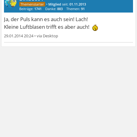
•
Mitglied
seit:
01.11.2013
Beiträge:
1741
Danke:
883
Themen:
91
Ja, der Puls kann es auch sein! Lach!
Kleine Luftblasen trifft es aber auch!
29.01.2014 20:24
•