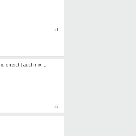
#1
 erreicht auch nix....
#2