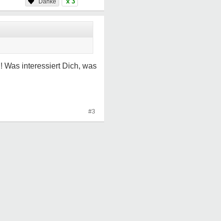
x 3
 Was interessiert Dich, was
#3