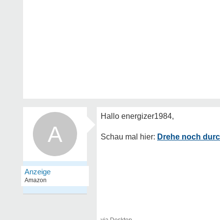
A
Drehe noch dur