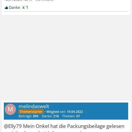
x 1
melindaswelt
M
•
Mitglied
seit:
19.04.2022
Beiträge:
894
Danke:
218
Themen:
67
@Elly79 Mein Onkel hat die Packungsbeilage gelesen