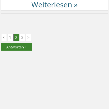
<
1
2
3
>
Antworten +