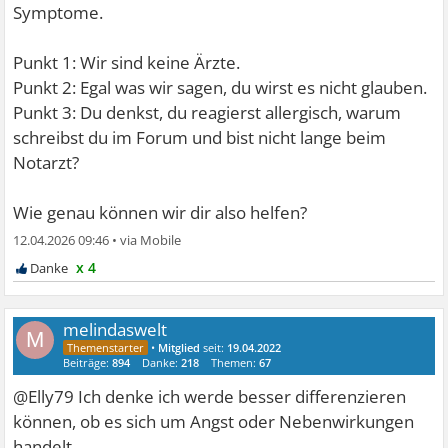
Symptome.
Punkt 1: Wir sind keine Ärzte.
Punkt 2: Egal was wir sagen, du wirst es nicht glauben.
Punkt 3: Du denkst, du reagierst allergisch, warum
schreibst du im Forum und bist nicht lange beim
Notarzt?
Wie genau können wir dir also helfen?
12.04.2026 09:46
•
x 4
melindaswelt
M
•
Mitglied
seit:
19.04.2022
Beiträge:
894
Danke:
218
Themen:
67
@Elly79 Ich denke ich werde besser differenzieren
können, ob es sich um Angst oder Nebenwirkungen
handelt.