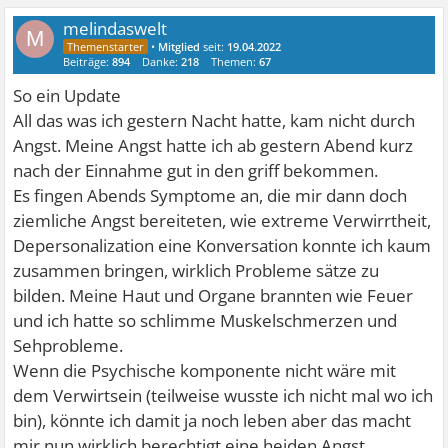
melindaswelt
M
•
Mitglied
seit:
19.04.2022
Beiträge:
894
Danke:
218
Themen:
67
So ein Update
All das was ich gestern Nacht hatte, kam nicht durch
Angst. Meine Angst hatte ich ab gestern Abend kurz
nach der Einnahme gut in den griff bekommen.
Es fingen Abends Symptome an, die mir dann doch
ziemliche Angst bereiteten, wie extreme Verwirrtheit,
Depersonalization eine Konversation konnte ich kaum
zusammen bringen, wirklich Probleme sätze zu
bilden. Meine Haut und Organe brannten wie Feuer
und ich hatte so schlimme Muskelschmerzen und
Sehprobleme.
Wenn die Psychische komponente nicht wäre mit
dem Verwirtsein (teilweise wusste ich nicht mal wo ich
bin), könnte ich damit ja noch leben aber das macht
mir nun wirklich berechtigt eine heiden Angst.