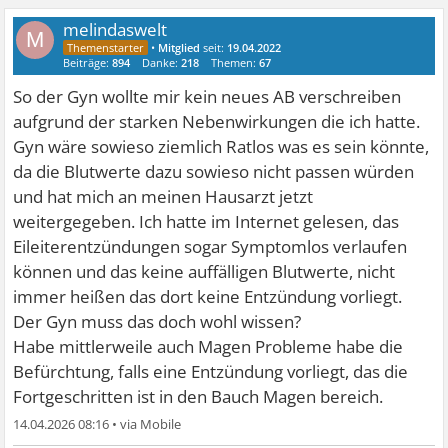
melindaswelt
M
•
Mitglied
seit:
19.04.2022
Beiträge:
894
Danke:
218
Themen:
67
So der Gyn wollte mir kein neues AB verschreiben
aufgrund der starken Nebenwirkungen die ich hatte.
Gyn wäre sowieso ziemlich Ratlos was es sein könnte,
da die Blutwerte dazu sowieso nicht passen würden
und hat mich an meinen Hausarzt jetzt
weitergegeben. Ich hatte im Internet gelesen, das
Eileiterentzündungen sogar Symptomlos verlaufen
können und das keine auffälligen Blutwerte, nicht
immer heißen das dort keine Entzündung vorliegt.
Der Gyn muss das doch wohl wissen?
Habe mittlerweile auch Magen Probleme habe die
Befürchtung, falls eine Entzündung vorliegt, das die
Fortgeschritten ist in den Bauch Magen bereich.
14.04.2026 08:16
•