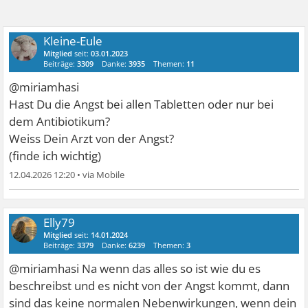
Kleine-Eule
Mitglied
seit:
03.01.2023
Beiträge:
3309
Danke:
3935
Themen:
11
@miriamhasi
Hast Du die Angst bei allen Tabletten oder nur bei
dem Antibiotikum?
Weiss Dein Arzt von der Angst?
(finde ich wichtig)
12.04.2026 12:20
•
Elly79
Mitglied
seit:
14.01.2024
Beiträge:
3379
Danke:
6239
Themen:
3
@miriamhasi Na wenn das alles so ist wie du es
beschreibst und es nicht von der Angst kommt, dann
sind das keine normalen Nebenwirkungen, wenn dein