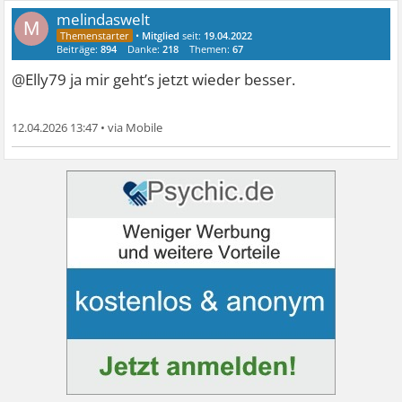
melindaswelt
M
•
Mitglied
seit:
19.04.2022
Beiträge:
894
Danke:
218
Themen:
67
@Elly79 ja mir geht’s jetzt wieder besser.
12.04.2026 13:47
•