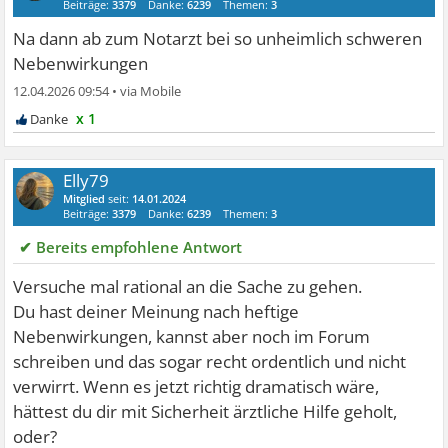
Beiträge:
3379
Danke:
6239
Themen:
3
Na dann ab zum Notarzt bei so unheimlich schweren
Nebenwirkungen
12.04.2026 09:54
•
x 1
Elly79
Mitglied
seit:
14.01.2024
Beiträge:
3379
Danke:
6239
Themen:
3
✔ Bereits empfohlene Antwort
Versuche mal rational an die Sache zu gehen.
Du hast deiner Meinung nach heftige
Nebenwirkungen, kannst aber noch im Forum
schreiben und das sogar recht ordentlich und nicht
verwirrt. Wenn es jetzt richtig dramatisch wäre,
hättest du dir mit Sicherheit ärztliche Hilfe geholt,
oder?