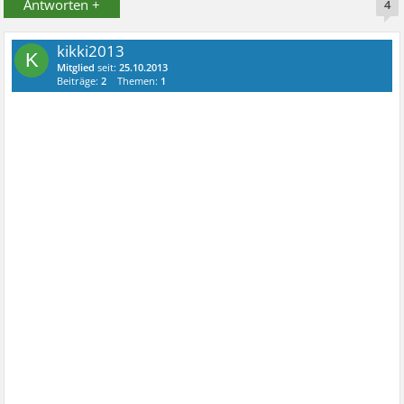
Antworten +
4
kikki2013
K
Mitglied
seit:
25.10.2013
Beiträge:
2
Themen:
1