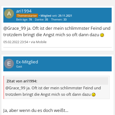
ari1994
A
•
Mitglied
seit:
29.11.2021
Beiträge:
78
Danke:
35
Themen:
33
@Grace_99 ja. Oft ist der mein schlimmster Feind und
trotzdem bringt die Angst mich so oft dann dazu
05.02.2022 23:54
•
Ex-Mitglied
E
Gast
Zitat von ari1994:
@Grace_99 ja. Oft ist der mein schlimmster Feind und
trotzdem bringt die Angst mich so oft dann dazu
Ja, aber wenn du es doch weißt...