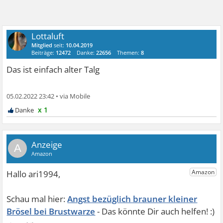
Lottaluft
Mitglied
seit:
10.04.2019
Beiträge:
12472
Danke:
22656
Themen:
8
Das ist einfach alter Talg
05.02.2022 23:42
•
x 1
A
Angst bezüglich brauner kleiner
Brösel bei Brustwarze