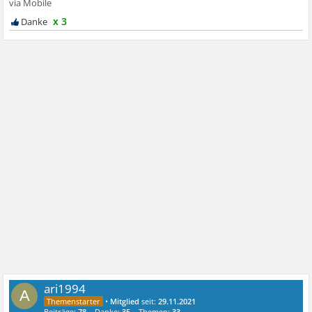
x 3
ari1994
A
•
Mitglied
seit:
29.11.2021
Beiträge:
78
Danke:
35
Themen:
33