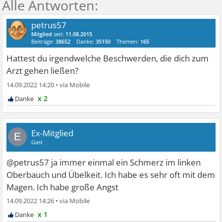
petrus57
Mitglied
seit:
11.08.2015
Beiträge:
38652
Danke:
35150
Themen:
165
Hattest du irgendwelche Beschwerden, die dich zum
Arzt gehen ließen?
14.09.2022 14:20
•
x 2
Ex-Mitglied
E
Gast
@petrus57 ja immer einmal ein Schmerz im linken
Oberbauch und Übelkeit. Ich habe es sehr oft mit dem
Magen. Ich habe große Angst
14.09.2022 14:26
•
x 1