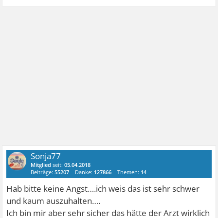
Sonja77
Mitglied
seit:
05.04.2018
Beiträge:
55207
Danke:
127866
Themen:
14
Hab bitte keine Angst….ich weis das ist sehr schwer
und kaum auszuhalten….
Ich bin mir aber sehr sicher das hätte der Arzt wirklich