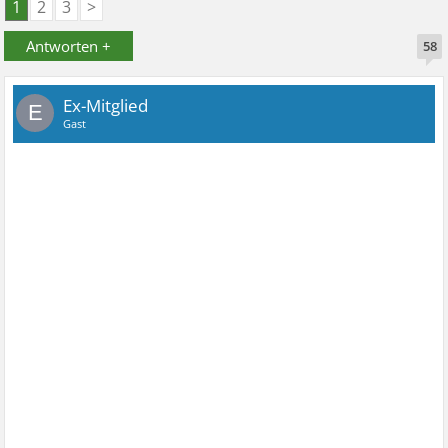
1
2
3
>
Antworten +
58
Ex-Mitglied
E
Gast