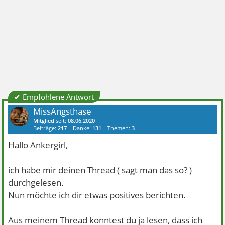
✔ Empfohlene Antwort
MissAngsthase
Mitglied
seit:
08.06.2020
Beiträge:
217
Danke:
131
Themen:
3
Hallo Ankergirl,
ich habe mir deinen Thread ( sagt man das so? )
durchgelesen.
Nun möchte ich dir etwas positives berichten.
Aus meinem Thread konntest du ja lesen, dass ich