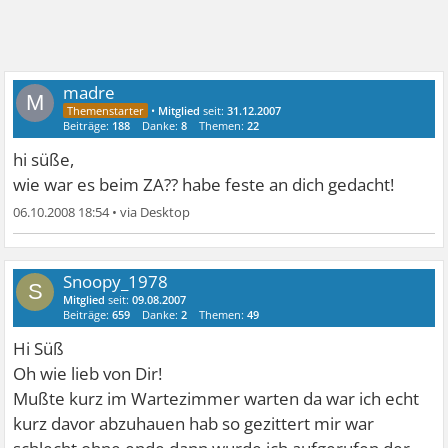
madre
M
•
Mitglied
seit:
31.12.2007
Beiträge:
188
Danke:
8
Themen:
22
hi süße,
wie war es beim ZA?? habe feste an dich gedacht!
06.10.2008 18:54
•
Snoopy_1978
S
Mitglied
seit:
09.08.2007
Beiträge:
659
Danke:
2
Themen:
49
Hi Süß
Oh wie lieb von Dir!
Mußte kurz im Wartezimmer warten da war ich echt
kurz davor abzuhauen hab so gezittert mir war