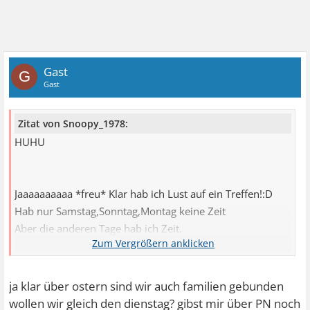
Gast
G
Gast
Zitat von Snoopy_1978:
HUHU
Jaaaaaaaaaa *freu* Klar hab ich Lust auf ein Treffen!:D
Hab nur Samstag,Sonntag,Montag keine Zeit
Aber die anderen Tage hab ich Zeit.
Sollen wir gleich einen Tag ausmachen?
Freu mich Dich kennen zu lernen!
ja klar über ostern sind wir auch familien gebunden
wollen wir gleich den dienstag? gibst mir über PN noch