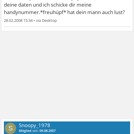
Lg
deine daten und ich schicke dir meine
handynummer.*freuhüpf* hat dein mann auch lust?
28.02.2008 15:34
•
Snoopy_1978
S
Mitglied
seit:
09.08.2007