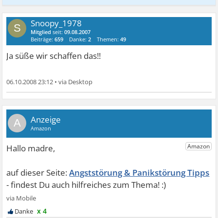
Snoopy_1978
S
Mitglied
seit:
09.08.2007
Beiträge:
659
Danke:
2
Themen:
49
Ja süße wir schaffen das!!
06.10.2008 23:12
•
A
Angststörung & Panikstörung Tipps
x 4