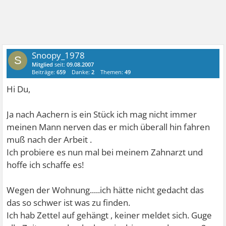
Snoopy_1978
S
Mitglied
seit:
09.08.2007
Beiträge:
659
Danke:
2
Themen:
49
Hi Du,
Ja nach Aachern is ein Stück ich mag nicht immer
meinen Mann nerven das er mich überall hin fahren
muß nach der Arbeit .
Ich probiere es nun mal bei meinem Zahnarzt und
hoffe ich schaffe es!
Wegen der Wohnung.....ich hätte nicht gedacht das
das so schwer ist was zu finden.
Ich hab Zettel auf gehängt , keiner meldet sich. Guge