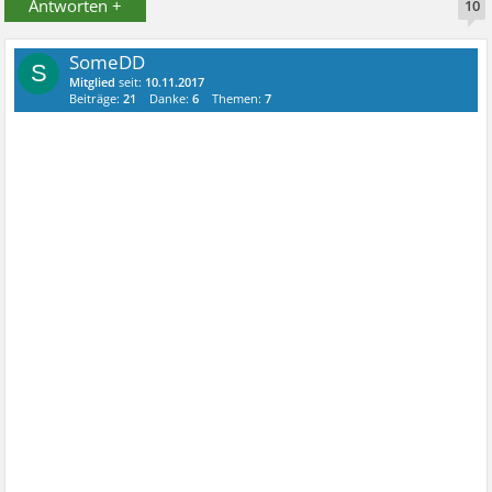
Antworten +
10
SomeDD
S
Mitglied
seit:
10.11.2017
Beiträge:
21
Danke:
6
Themen:
7