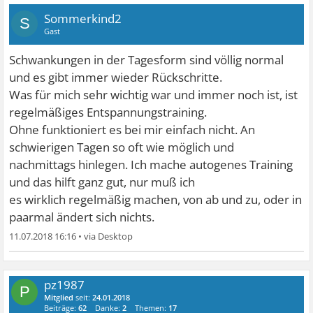
Sommerkind2
S
Gast
Schwankungen in der Tagesform sind völlig normal
und es gibt immer wieder Rückschritte.
Was für mich sehr wichtig war und immer noch ist, ist
regelmäßiges Entspannungstraining.
Ohne funktioniert es bei mir einfach nicht. An
schwierigen Tagen so oft wie möglich und
nachmittags hinlegen. Ich mache autogenes Training
und das hilft ganz gut, nur muß ich
es wirklich regelmäßig machen, von ab und zu, oder in
paarmal ändert sich nichts.
11.07.2018 16:16
•
pz1987
P
Mitglied
seit:
24.01.2018
Beiträge:
62
Danke:
2
Themen:
17