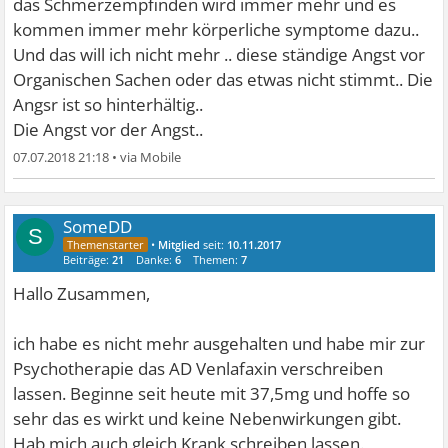
das Schmerzempfinden wird immer mehr und es
kommen immer mehr körperliche symptome dazu..
Und das will ich nicht mehr .. diese ständige Angst vor
Organischen Sachen oder das etwas nicht stimmt.. Die
Angsr ist so hinterhältig..
Die Angst vor der Angst..
07.07.2018 21:18
•
SomeDD
S
•
Mitglied
seit:
10.11.2017
Beiträge:
21
Danke:
6
Themen:
7
Hallo Zusammen,
ich habe es nicht mehr ausgehalten und habe mir zur
Psychotherapie das AD Venlafaxin verschreiben
lassen. Beginne seit heute mit 37,5mg und hoffe so
sehr das es wirkt und keine Nebenwirkungen gibt.
Hab mich auch gleich Krank schreiben lassen.