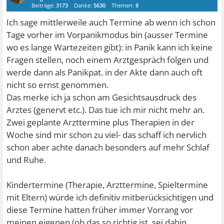
Beiträge:
3173
Danke:
5630
Themen:
8
Ich sage mittlerweile auch Termine ab wenn ich schon
Tage vorher im Vorpanikmodus bin (ausser Termine
wo es lange Wartezeiten gibt): in Panik kann ich keine
Fragen stellen, noch einem Arztgespräch folgen und
werde dann als Panikpat. in der Akte dann auch oft
nicht so ernst genommen.
Das merke ich ja schon am Gesichtsausdruck des
Arztes (genervt etc.). Das tue ich mir nicht mehr an.
Zwei geplante Arzttermine plus Therapien in der
Woche sind mir schon zu viel- das schaff ich nervlich
schon aber achte danach besonders auf mehr Schlaf
und Ruhe.
Kindertermine (Therapie, Arzttermine, Spieltermine
mit Eltern) würde ich definitiv mitberücksichtigen und
diese Termine hatten früher immer Vorrang vor
meinen eigenen (ob das so richtig ist, sei dahin