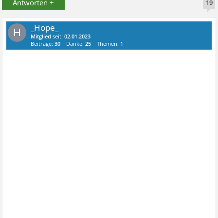
Antworten +
19
_Hope_
H
Mitglied
seit:
02.01.2023
Beiträge:
30
Danke:
25
Themen:
1