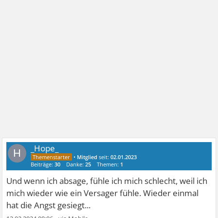
_Hope_
H
•
Mitglied
seit:
02.01.2023
Beiträge:
30
Danke:
25
Themen:
1
Und wenn ich absage, fühle ich mich schlecht, weil ich
mich wieder wie ein Versager fühle. Wieder einmal
hat die Angst gesiegt...