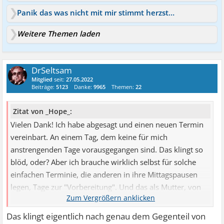
Panik das was nicht mit mir stimmt herzstolperer attacken
Weitere Themen laden
DrSeltsam
Mitglied
seit:
27.05.2022
Beiträge:
5123
Danke:
9965
Themen:
22
Zitat von _Hope_:
Vielen Dank! Ich habe abgesagt und einen neuen Termin
vereinbart. An einem Tag, dem keine für mich
anstrengenden Tage vorausgegangen sind. Das klingt so
blöd, oder? Aber ich brauche wirklich selbst für solche
einfachen Terminie, die anderen in ihre Mittagspausen
legen, Tage zur "Vorbereitung". Und das als Mutter, von
der erwartet wird, dass sie fünf Dingen gleichzeitig macht.
Das klingt eigentlich nach genau dem Gegenteil von