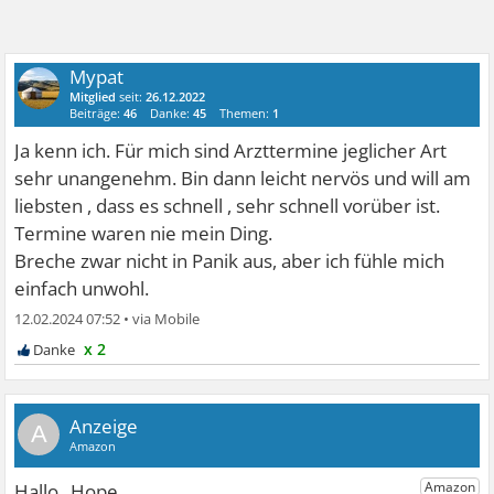
Mypat
Mitglied
seit:
26.12.2022
Beiträge:
46
Danke:
45
Themen:
1
Ja kenn ich. Für mich sind Arzttermine jeglicher Art
sehr unangenehm. Bin dann leicht nervös und will am
liebsten , dass es schnell , sehr schnell vorüber ist.
Termine waren nie mein Ding.
Breche zwar nicht in Panik aus, aber ich fühle mich
einfach unwohl.
12.02.2024 07:52
•
x 2
A