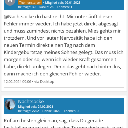
H
•
Mitglied
seit:
02.01.2023
Beiträge:
30
Danke:
25
Themen:
1
@Nachtsocke du hast recht. Mir unterläuft dieser
Fehler immer wieder. Ich habe jetzt direkt abgesagt
und muss zumindest nichts bezahlen. Mies gehts mir
trotzdem. Und vor lauter Nervosität habe ich den
neuen Termin direkt einen Tag nach dem
Kindergeburtstag meines Sohnes gelegt. Das muss ich
morgen oder so, wenn ich wieder Kraft gesammelt
habe, direkt umlegen. Denn das geht nach hinten los,
dann mache ich den gleichen Fehler wieder.
12.02.2024 09:06
•
Nachtsocke
Mitglied
seit:
24.02.2021
Beiträge:
2702
Danke:
5820
Themen:
2
Ruf am besten gleich an, sag, dass Du gerade
feststellen musstest, dass der Termin doch nicht passt