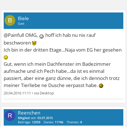
Biele
B
Gast
@Painfull OMG,
hoff ich hab nu nix rauf
beschworen
Ich bin in der dritten Etage...Naja vom EG her gesehen
Gut, wenn ich mein Dachfenster im Badezimmer
aufmache und ich Pech habe...da ist es einmal
passiert, aber eine ganz dünne, die ich dennoch trotz
meiner Tierliebe ne Dusche verpasst habe.
20.04.2016 11:11
•
Reenchen
R
Mitglied
seit:
03.07.2015
Beiträge:
12559
Danke:
11746
Themen:
8