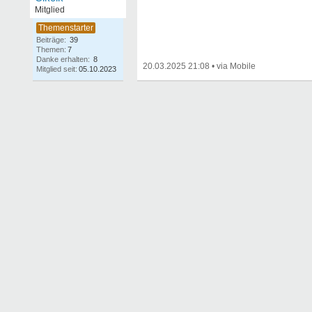
Mitglied
Beiträge:
39
Themen:
7
Danke erhalten:
8
20.03.2025 21:08
•
Mitglied seit:
05.10.2023