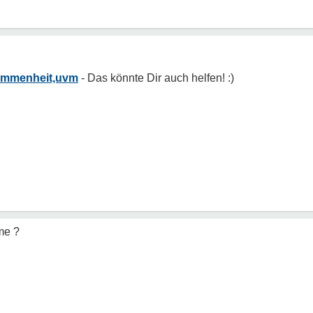
ommenheit,uvm
me ?