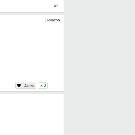
#2
x 3