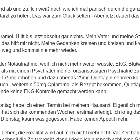
ind ab und zu. Ich weiß noch wie ich mal panisch durch die g
tarzt zu holen. Das war zum Glück selten - Aber jetzt dauert 
mol. Hilft bis jetzt absolut gar nichts. Mein Vater und meine S
h das hilft mir nicht. Meine Gedanken kreisen und kreisen und 
u weg und kommst nie mehr wieder.
er Notaufnahme, weil ich nicht mehr weiter wusste. EKG, Blutw
 als mit einem Psychiater meiner ortsansässigen Psychiatrie zu 
f 75mg erhöhen und dazu abends 25mg Quetiapin nehmen könn
auch - weiterhin 50mg Opipramol als Rezept bekommen, Quetiapi
ende keine EKG-Kontrolle gemacht werden kann.
 Montag habe ich einen Termin bei meinem Hausarzt. Eigentlich m
s hat sich die kommenden Wochen erstmal erledigt. Ich krieg das
it Dienstag kaum was gegessen. Habe keinen Appetit mehr.
 Leben, die Realität wirkt auf mich nicht mehr echt. Vor Zeit hab
e schnell die Zeit vergeht, dann kriege ich nur noch schlimme 