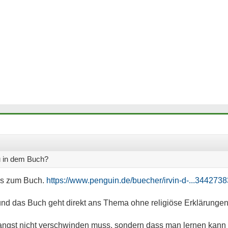
 in dem Buch?
ags zum Buch.
https://www.penguin.de/buecher/irvin-d-...344273
und das Buch geht direkt ans Thema ohne religiöse Erklärunge
ngst nicht verschwinden muss, sondern dass man lernen kann 