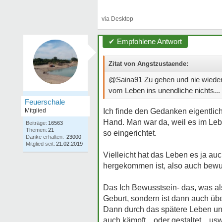
✔ Empfohlene Antwort
Zitat von Angstzustaende:
@Saina91 Zu gehen und nie wieder 
vom Leben ins unendliche nichts...
Feuerschale
Mitglied
Ich finde den Gedanken eigentlich
Hand. Man war da, weil es im Lebe
Beiträge:
16563
Themen:
21
so eingerichtet.
Danke erhalten:
23000
Mitglied seit:
21.02.2019
Vielleicht hat das Leben es ja a
hergekommen ist, also auch bew
Das Ich Bewusstsein- das, was als
Geburt, sondern ist dann auch üb
Dann durch das spätere Leben und 
auch kämpft....oder gestaltet....usw