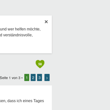
×
 und wer helfen möchte,
d verständnisvolle,
58
1
2
3
>
 Seite
1
von
3
•
ken, dass ich eines Tages