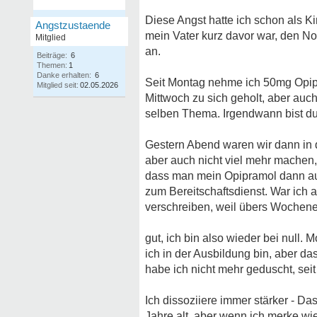
Diese Angst hatte ich schon als K
Angstzustaende
mein Vater kurz davor war, den No
Mitglied
an.
Beiträge:
6
Themen:
1
Danke erhalten:
6
Seit Montag nehme ich 50mg Opipra
Mitglied seit:
02.05.2026
Mittwoch zu sich geholt, aber auc
selben Thema. Irgendwann bist d
Gestern Abend waren wir dann in d
aber auch nicht viel mehr machen,
dass man mein Opipramol dann au
zum Bereitschaftsdienst. War ich 
verschreiben, weil übers Wochen
gut, ich bin also wieder bei null.
ich in der Ausbildung bin, aber da
habe ich nicht mehr geduscht, se
Ich dissoziiere immer stärker - Das
Jahre alt, aber wenn ich merke wi