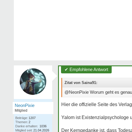
✔ Empfohlene Antwort
Zitat von Saina91:
@NeonPixie Worum geht es genau
Hier die offizielle Seite des Verl
NeonPixie
Mitglied
Yalom ist Existenzialpsychologe 
Beiträge:
1207
Themen:
2
Danke erhalten:
1036
Der Kerngedanke ist, dass Todesa
Mitglied seit:
21.04.2026