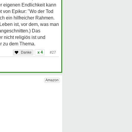
er eigenen Endlichkeit kann
pt von Epikur: "Wo der Tod
lich ein hilfreicher Rahmen.
 Leben ist, vor dem, was man
 angeschnitten.) Das
icht religiös ist und
her zu dem Thema.
x 4
#27