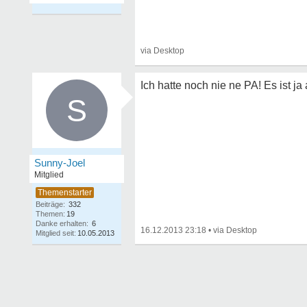
Ich hatte noch nie ne PA! Es ist ja
S
Sunny-Joel
Mitglied
Beiträge:
332
Themen:
19
Danke erhalten:
6
16.12.2013 23:18
•
Mitglied seit:
10.05.2013