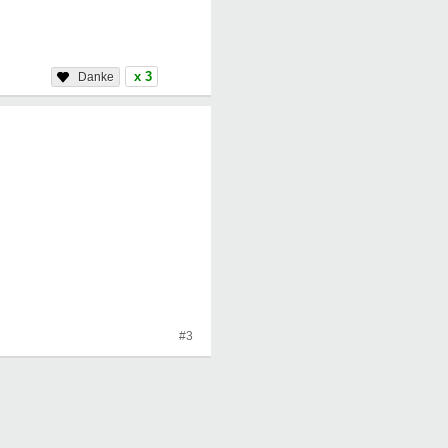
x 3
#3