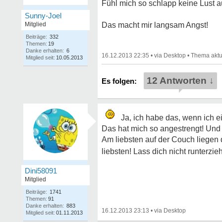
Fühl mich so schlapp keine Lust a
Sunny-Joel
Mitglied
Das macht mir langsam Angst!
Beiträge:
332
Themen:
19
Danke erhalten:
6
16.12.2013 22:35
•
•
Mitglied seit:
10.05.2013
12 Antworten ↓
Ja, ich habe das, wenn ich e
Das hat mich so angestrengt! Und 
Am liebsten auf der Couch liegen 
liebsten! Lass dich nicht runterzi
Dini58091
Mitglied
Beiträge:
1741
Themen:
91
Danke erhalten:
883
16.12.2013 23:13
•
Mitglied seit:
01.11.2013