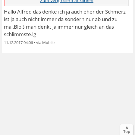
Muskeln und lösen diese Symptome aus. Ist bei mir
jedenfalls so. Am besten schön RuHe bewahren und sich
Hallo Alfred das denke ich ja auch eher der Schmerz
ablenken z.b. Film gucken etc. LG Alfred
ist ja auch nicht immer da sondern nur ab und zu
mal.Bloß man denkt ja immer nur gleich an das
schlimmste.lg
11.12.2017 04:06
•
∧
Top