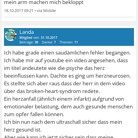
mein arm machen mich bekloppt
18.10.2017 09:21
•
Landa
Mitglied
seit:
31.10.2017
Beiträge:
38
Danke:
7
Themen:
11
Ich habe grade einen saudämlichen fehler begangen.
Ich habe mir auf youtube ein video angesehen, dass
im titel andeutete wie die psyche das herz
beeinflussen kann. Dachte es ging um herzneurosen.
Es stellte sich aber raus dass der herr in dem video
über das broken-heart-syndrom redete.
Ein herzanfall (ähnlich einem infarkt) aufgrund von
emotionaler belastung, dem auch gesunde menschen
zum opfer fallen können.
Ich bin nun nach dem ultraschall sicher dass mein
herz gesund ist.
Aber wie kann ich jetzt sicher sein dass meine