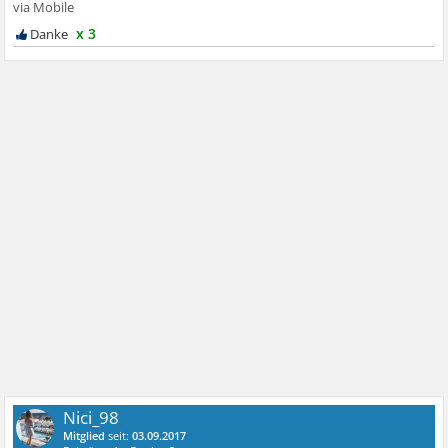
x 3
Nici_98
Mitglied
seit:
03.09.2017