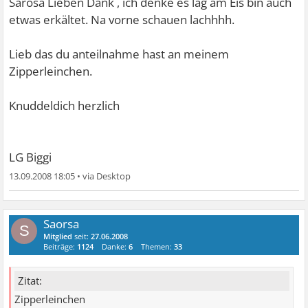
Sarosa Lieben Dank , ich denke es lag am Eis bin auch
etwas erkältet.
Na vorne schauen lachhhh.
Lieb das du anteilnahme hast an meinem
Zipperleinchen.
Knuddeldich herzlich
LG Biggi
13.09.2008 18:05
•
Saorsa
S
Mitglied
seit:
27.06.2008
Beiträge:
1124
Danke:
6
Themen:
33
Zitat:
Zipperleinchen