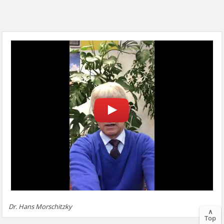
Dr. Hans Morschitzky
∧
Top