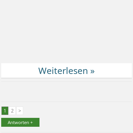
1
2
>
Antworten +