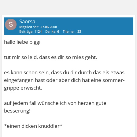
Saorsa
S
Mitglied
seit:
27.06.2008
Beiträge:
1124
Danke:
6
Themen:
33
hallo liebe biggi
tut mir so leid, dass es dir so mies geht.
es kann schon sein, dass du dir durch das eis etwas
eingefangen hast oder aber dich hat eine sommer-
grippe erwischt.
auf jedem fall wünsche ich von herzen gute
besserung!
*einen dicken knuddler*