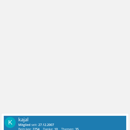
kajal
K
Mitglied
seit:
27.12.2007
Beiträge:
2254
Danke:
10
Themen:
35