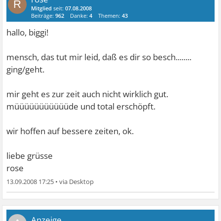
R
Mitglied
seit:
07.08.2008
Beiträge:
962
Danke:
4
Themen:
43
hallo, biggi!
mensch, das tut mir leid, daß es dir so besch........
ging/geht.
mir geht es zur zeit auch nicht wirklich gut.
müüüüüüüüüüüde und total erschöpft.
wir hoffen auf bessere zeiten, ok.
liebe grüsse
rose
13.09.2008 17:25
•