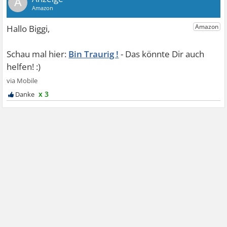
A
Bin Traurig !
x 3