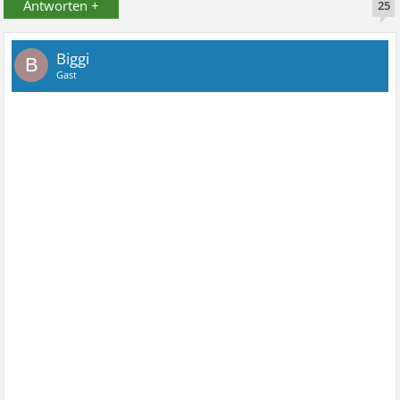
Antworten +
25
Biggi
B
Gast