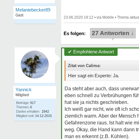
Melaniebecker89
Gast
23.06.2020 19:12
•
•
27 Antworten ↓
✔ Empfohlene Antwort
Zitat von Calima:
Hier sagt ein Experte: Ja.
Da steht aber auch, dass unerwar
Yannick
Mitglied
eben schnell zu Verbrühungen fü
hat sie ja nichts geschrieben.
Beiträge:
917
Themen:
6
Ich weiß gar nicht, wie oft ich s
Danke erhalten:
1842
ziemlich warm. Aber der Mensch ha
Mitglied seit:
14.12.2015
Gefahrenzone raus. Ist halt wie m
weg. Okay, die Hand kann dann 
man es erkennt (z.B. Kühlen).