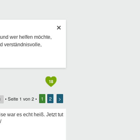
×
 und wer helfen möchte,
d verständnisvolle,
18
1
2
>
• Seite
1
von
2
•
8
 war es echt heiß. Jetzt tut
/