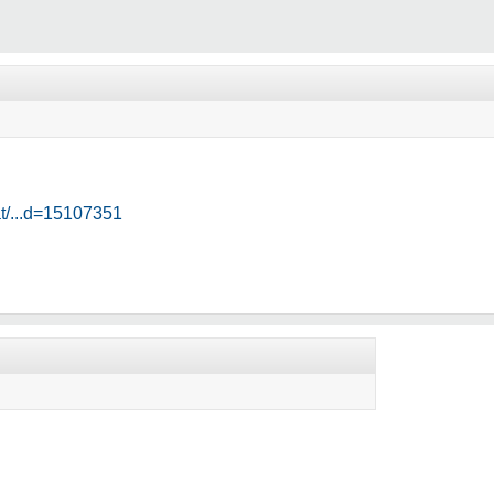
rat/...d=15107351