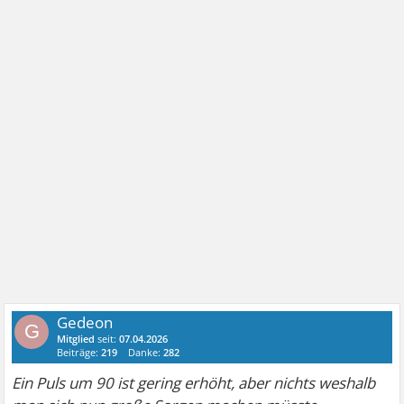
Gedeon
G
Mitglied
seit:
07.04.2026
Beiträge:
219
Danke:
282
Ein Puls um 90 ist gering erhöht, aber nichts weshalb