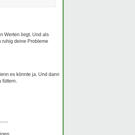
en Werten liegt. Und als
in ruhig deine Probleme
 denn es könnte ja. Und dann
füttern.
....
igen.