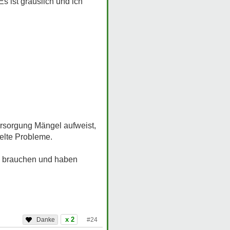
s ist grauslich und ich
ersorgung Mängel aufweist,
pelte Probleme.
lle brauchen und haben
x 2
#24