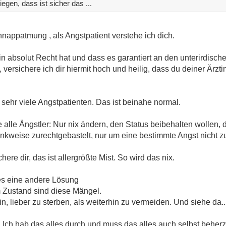
egen, dass ist sicher das ...
appatmung , als Angstpatient verstehe ich dich.
tin absolut Recht hat und dass es garantiert an den unterirdisch
 versichere ich dir hiermit hoch und heilig, dass du deiner Ärzt
 sehr viele Angstpatienten. Das ist beinahe normal.
e alle Ängstler: Nur nix ändern, den Status beibehalten wollen,
nkweise zurechtgebastelt, nur um eine bestimmte Angst nicht zu 
ere dir, das ist allergrößte Mist. So wird das nix.
t es eine andere Lösung
m Zustand sind diese Mängel.
 lieber zu sterben, als weiterhin zu vermeiden. Und siehe da.....
. Ich hab das alles durch und muss das alles auch selbst beherz