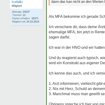
dann das kan nicht an den Werten li
Icefalki
Mitglied
Beiträge:
24237
Themen:
12
Als MFA bekomme ich gerade Schn
Danke erhalten:
32071
Mitglied seit:
24.10.2014
Ich versichere dir, dass deine Ärz
ehemalige MFA, bin jetzt in Rente,
sagen darfst.
Ich war in der HNO und wir hatten
Und du reagierst auch typisch, wi
wird ein Konstrukt aus eigener De
Ich kenne das auch, und ich versich
1. Arzt informieren, vielleicht gib
2. Nix mit Herz, Schuld an deine
3. Manchmal muss man gewillt sein,
Übrigens spreche ich hier von mir