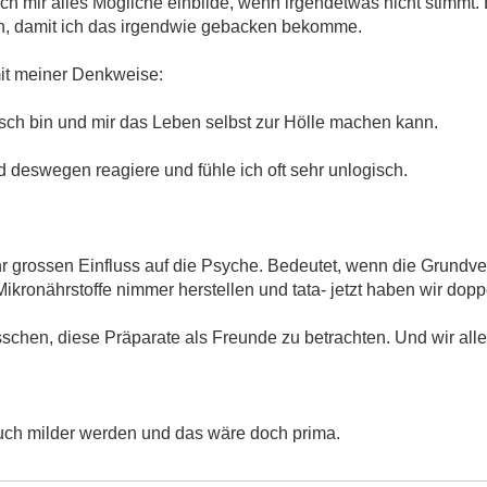
h mir alles Mögliche einbilde, wenn irgendetwas nicht stimmt. E
n, damit ich das irgendwie gebacken bekomme.
it meiner Denkweise:
isch bin und mir das Leben selbst zur Hölle machen kann.
 deswegen reagiere und fühle ich oft sehr unlogisch.
r grossen Einfluss auf die Psyche. Bedeutet, wenn die Grundv
kronährstoffe nimmer herstellen und tata- jetzt haben wir dop
n bisschen, diese Präparate als Freunde zu betrachten. Und wir a
uch milder werden und das wäre doch prima.