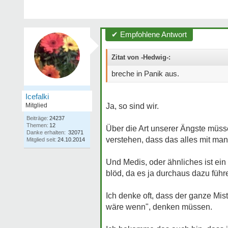
✔ Empfohlene Antwort
Zitat von -Hedwig-:
breche in Panik aus.
Icefalki
Mitglied
Ja, so sind wir.
Beiträge:
24237
Themen:
12
Über die Art unserer Ängste müssen
Danke erhalten:
32071
verstehen, dass das alles mit man
Mitglied seit:
24.10.2014
Und Medis, oder ähnliches ist ein 
blöd, da es ja durchaus dazu führ
Ich denke oft, dass der ganze Mis
wäre wenn", denken müssen.