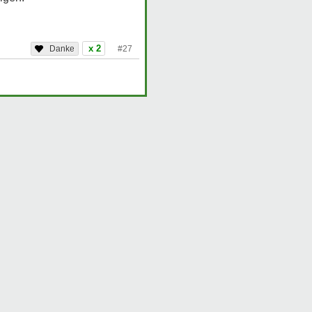
x 2
#27