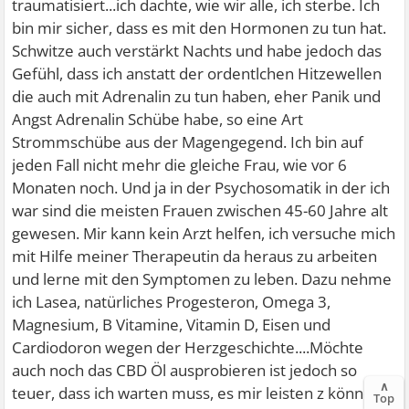
traumatisiert...ich dachte, wie wir alle, ich sterbe. Ich
bin mir sicher, dass es mit den Hormonen zu tun hat.
Schwitze auch verstärkt Nachts und habe jedoch das
Gefühl, dass ich anstatt der ordentlchen Hitzewellen
die auch mit Adrenalin zu tun haben, eher Panik und
Angst Adrenalin Schübe habe, so eine Art
Strommschübe aus der Magengegend. Ich bin auf
jeden Fall nicht mehr die gleiche Frau, wie vor 6
Monaten noch. Und ja in der Psychosomatik in der ich
war sind die meisten Frauen zwischen 45-60 Jahre alt
gewesen. Mir kann kein Arzt helfen, ich versuche mich
mit Hilfe meiner Therapeutin da heraus zu arbeiten
und lerne mit den Symptomen zu leben. Dazu nehme
ich Lasea, natürliches Progesteron, Omega 3,
Magnesium, B Vitamine, Vitamin D, Eisen und
Cardiodoron wegen der Herzgeschichte....Möchte
auch noch das CBD Öl ausprobieren ist jedoch so
∧
teuer, dass ich warten muss, es mir leisten z können.
Top