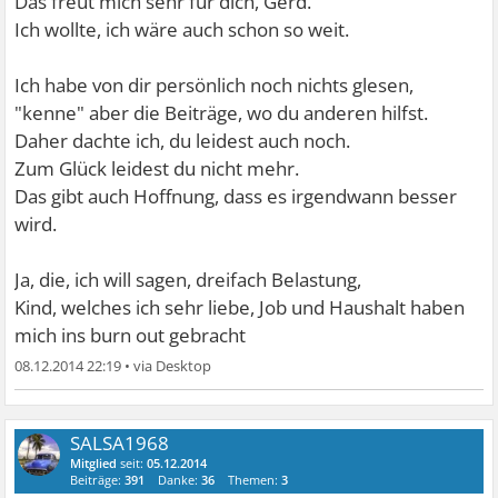
Das freut mich sehr für dich, Gerd.
Ich wollte, ich wäre auch schon so weit.
Ich habe von dir persönlich noch nichts glesen,
"kenne" aber die Beiträge, wo du anderen hilfst.
Daher dachte ich, du leidest auch noch.
Zum Glück leidest du nicht mehr.
Das gibt auch Hoffnung, dass es irgendwann besser
wird.
Ja, die, ich will sagen, dreifach Belastung,
Kind, welches ich sehr liebe, Job und Haushalt haben
mich ins burn out gebracht
08.12.2014 22:19
•
SALSA1968
Mitglied
seit:
05.12.2014
Beiträge:
391
Danke:
36
Themen:
3