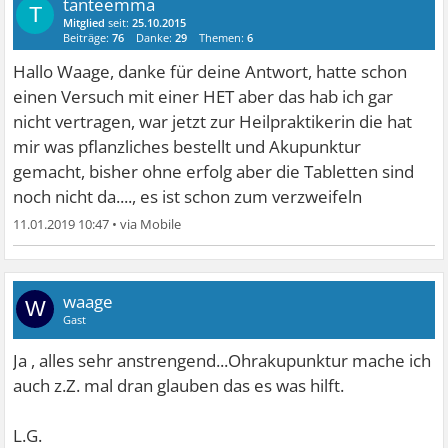
tanteemma
T
Mitglied
seit:
25.10.2015
Beiträge:
76
Danke:
29
Themen:
6
Hallo Waage, danke für deine Antwort, hatte schon
einen Versuch mit einer HET aber das hab ich gar
nicht vertragen, war jetzt zur Heilpraktikerin die hat
mir was pflanzliches bestellt und Akupunktur
gemacht, bisher ohne erfolg aber die Tabletten sind
noch nicht da...., es ist schon zum verzweifeln
11.01.2019 10:47
•
waage
W
Gast
Ja , alles sehr anstrengend...Ohrakupunktur mache ich
auch z.Z. mal dran glauben das es was hilft.
L.G.