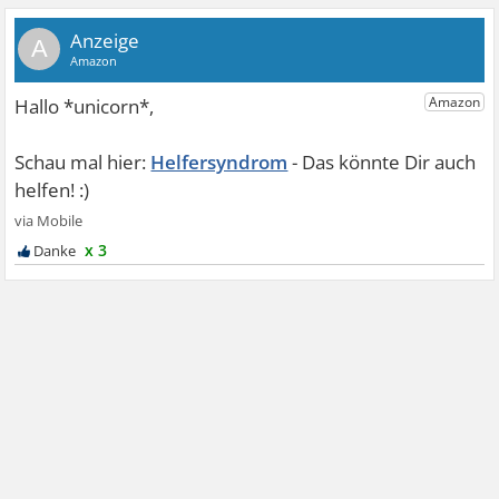
A
Helfersyndrom
x 3