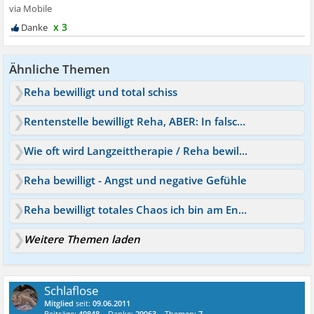
x 3
Ähnliche Themen
Reha bewilligt und total schiss
Rentenstelle bewilligt Reha, ABER: In falscher Klinik!
Wie oft wird Langzeittherapie / Reha bewilligt?
Reha bewilligt - Angst und negative Gefühle
Reha bewilligt totales Chaos ich bin am Ende
Weitere Themen laden
Schlaflose
Mitglied
seit:
09.06.2011
Beiträge:
40848
Danke:
29063
Themen:
7