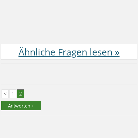
<
1
2
Antworten +