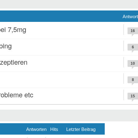
Antwor
bei 7,5mg
16
bing
6
zeptieren
10
8
robleme etc
15
Antworten
Hits
Letzter Beitrag