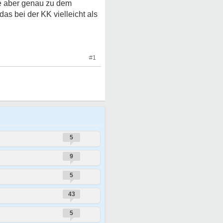
te aber genau zu dem
s bei der KK vielleicht als
#1
5
9
5
43
5