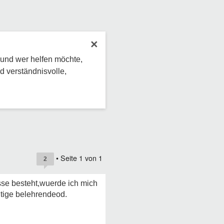
×
 und wer helfen möchte,
d verständnisvolle,
• Seite
1
von
1
2
sse besteht,wuerde ich mich
itige belehrendeod.