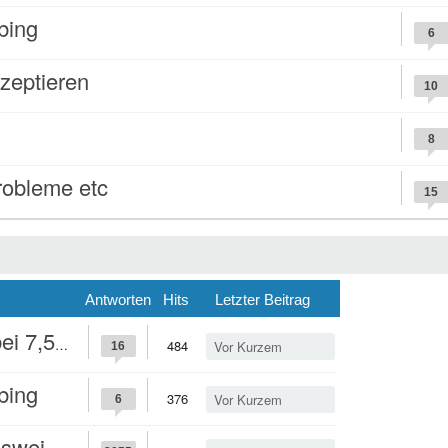
bing
6
zeptieren
10
8
robleme etc
15
Antworten
Hits
Letzter Beitrag
 7,5mg
484
Vor Kurzem
16
bing
376
Vor Kurzem
6
n euch?