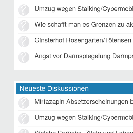
Umzug wegen Stalking/Cybermob
Wie schafft man es Grenzen zu ak
Ginsterhof Rosengarten/Tötensen
Angst vor Darmspiegelung Darmp
Neueste Diskussionen
Mirtazapin Absetzerscheinungen bei
Umzug wegen Stalking/Cybermob
Welche Sprüche, Zitate und Lebensweisheiten bewege