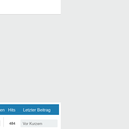
ten
Hits
Letzter Beitrag
484
Vor Kurzem