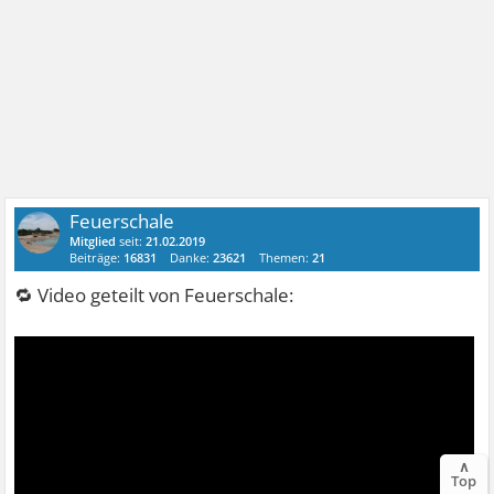
Feuerschale
Mitglied
seit:
21.02.2019
Beiträge:
16831
Danke:
23621
Themen:
21
🔁 Video geteilt von Feuerschale:
∧
Top