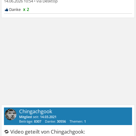
14.06.2026 10:54
•
x 2
Chingachgook
Mitglied
seit:
14.03.2021
Beiträge:
8307
Danke:
30556
Themen:
1
🔁 Video geteilt von Chingachgook: