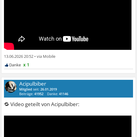
13.06.2026 20:52
•
x 1
Acipulbiber
Mitglied
seit:
26.01.2019
Beiträge:
41952
Danke:
41146
🔁 Video geteilt von Acipulbiber: