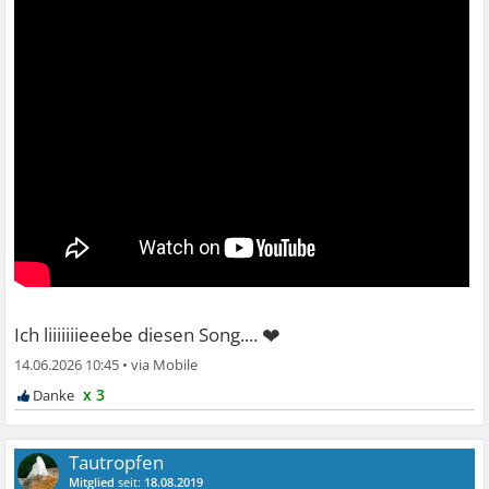
❤
Ich liiiiiiieeebe diesen Song....
14.06.2026 10:45
•
x 3
Tautropfen
Mitglied
seit:
18.08.2019