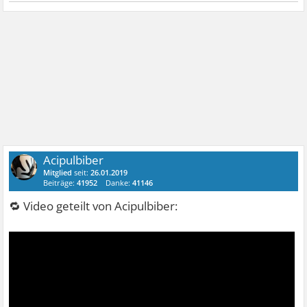
Acipulbiber
Mitglied
seit:
26.01.2019
Beiträge:
41952
Danke:
41146
🔁 Video geteilt von Acipulbiber: