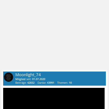
Moonlight_74
Mitglied
seit:
01.07.2020
Beiträge:
42832
Danke:
43991
Themen:
10