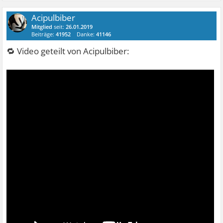
Acipulbiber
Mitglied
seit:
26.01.2019
Beiträge:
41952
Danke:
41146
🔁 Video geteilt von Acipulbiber: