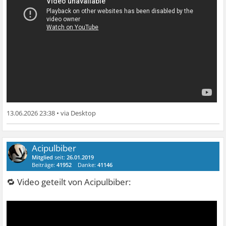
13.06.2026 23:38
•
Acipulbiber
Mitglied
seit:
26.01.2019
Beiträge:
41952
Danke:
41146
🔁 Video geteilt von Acipulbiber: