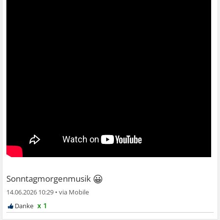
😀
Sonntagmorgenmusik
14.06.2026 10:29
•
x 1