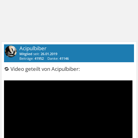
Acipulbiber
Mitglied
seit:
26.01.2019
Beiträge:
41952
Danke:
41146
🔁 Video geteilt von Acipulbiber: