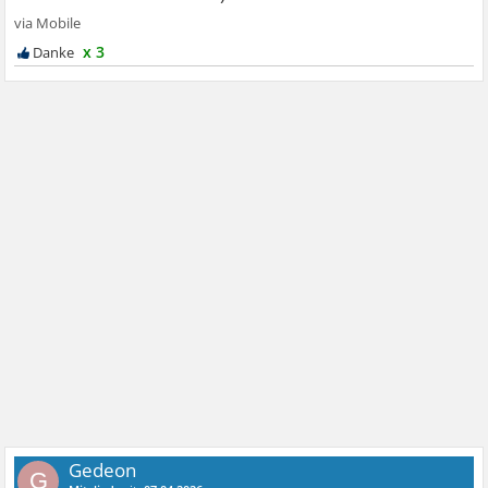
x 3
Gedeon
G