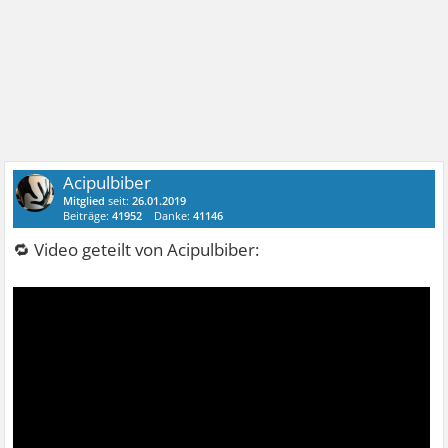
Acipulbiber
Mitglied
seit:
26.01.2019
Beiträge:
41952
Danke:
41146
🔁 Video geteilt von Acipulbiber: