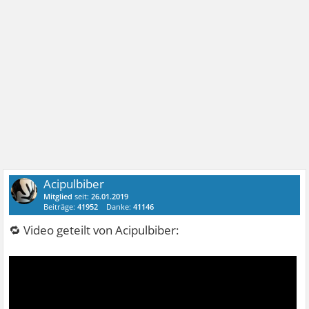
Acipulbiber
Mitglied
seit:
26.01.2019
Beiträge:
41952
Danke:
41146
🔁 Video geteilt von Acipulbiber: