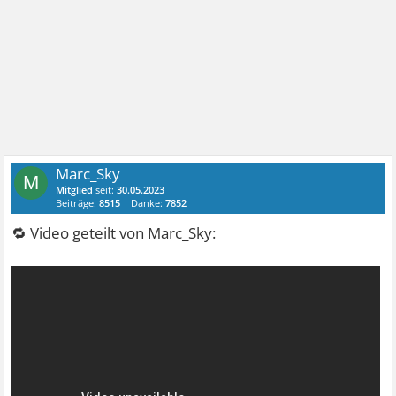
Marc_Sky
M
Mitglied
seit:
30.05.2023
Beiträge:
8515
Danke:
7852
🔁 Video geteilt von Marc_Sky: