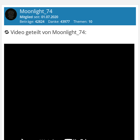
Moonlight_74
Mitglied
seit:
01.07.2020
Beiträge:
42824
Danke:
43977
Themen:
10
🔁 Video geteilt von Moonlight_74: