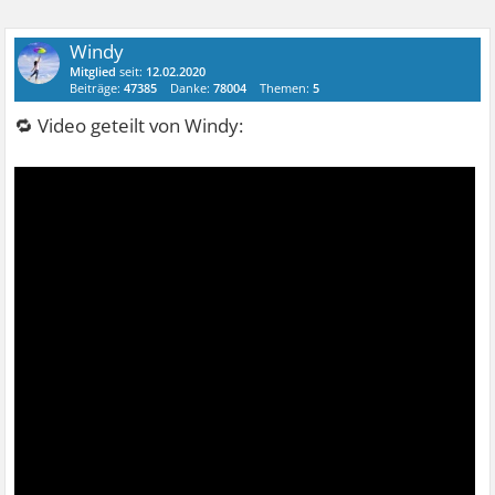
Windy
Mitglied
seit:
12.02.2020
Beiträge:
47385
Danke:
78004
Themen:
5
🔁 Video geteilt von Windy: