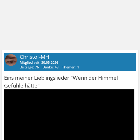
Christof-MH
Mitglied
seit:
30.05.2026
Beiträge:
76
Danke:
48
Themen:
1
Eins meiner Lieblingslieder "Wenn der Himmel
Gefühle hätte"