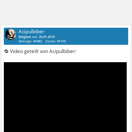
Acipulbiber
Mitglied
seit:
26.01.2019
Beiträge:
41943
Danke:
41115
🔁 Video geteilt von Acipulbiber: