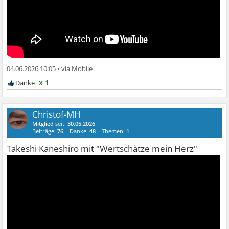
04.06.2026 10:05
•
x 1
Christof-MH
Mitglied
seit:
30.05.2026
Beiträge:
76
Danke:
48
Themen:
1
Takeshi Kaneshiro mit "Wertschätze mein Herz"