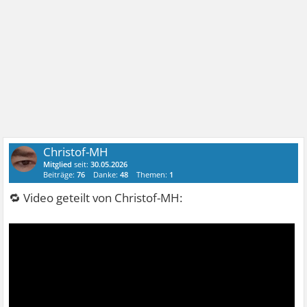
Christof-MH
Mitglied
seit:
30.05.2026
Beiträge:
76
Danke:
48
Themen:
1
🔁 Video geteilt von Christof-MH: