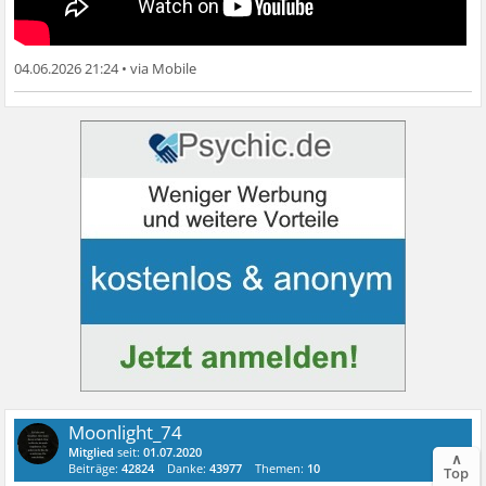
04.06.2026 21:24
•
Moonlight_74
Mitglied
seit:
01.07.2020
∧
Beiträge:
42824
Danke:
43977
Themen:
10
Top