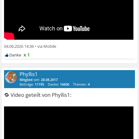
04.06.2026 14:36
•
x 1
Phyllis1
Mitglied
seit:
28.08.2017
Beiträge:
11195
Danke:
16606
Themen:
4
🔁 Video geteilt von Phyllis1: