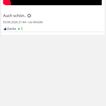
🌻
Auch schön..
03.06.2026 21:44
•
x 1