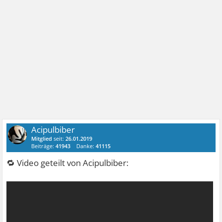
Acipulbiber
Mitglied
seit:
26.01.2019
Beiträge:
41943
Danke:
41115
🔁 Video geteilt von Acipulbiber: