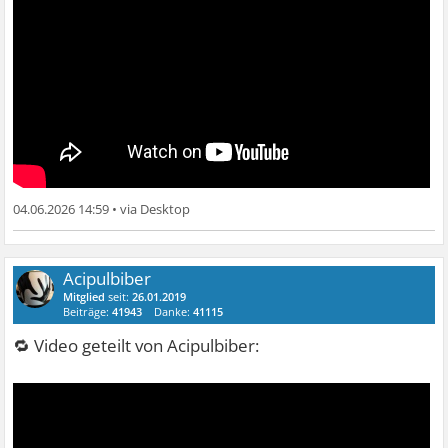
04.06.2026 14:59
•
Acipulbiber
Mitglied
seit:
26.01.2019
Beiträge:
41943
Danke:
41115
🔁 Video geteilt von Acipulbiber: