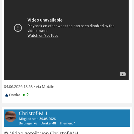
04.06.2026 18:53
•
x 2
Christof-MH
Mitglied
seit:
30.05.2026
Beiträge:
76
Danke:
48
Themen:
1
🔁 Video geteilt von Christof-MH: