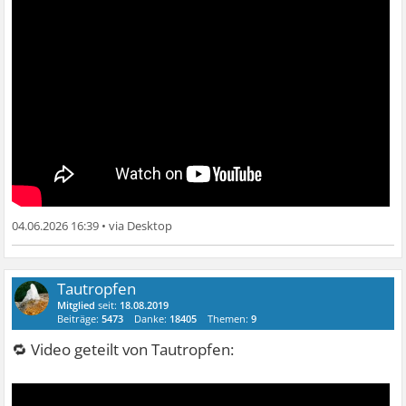
04.06.2026 16:39
•
Tautropfen
Mitglied
seit:
18.08.2019
Beiträge:
5473
Danke:
18405
Themen:
9
🔁 Video geteilt von Tautropfen: