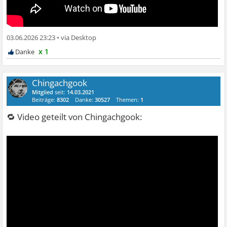
03.06.2026 23:23
•
x 1
Chingachgook
Mitglied
seit:
14.03.2021
Beiträge:
8302
Danke:
30527
Themen:
1
🔁 Video geteilt von Chingachgook: