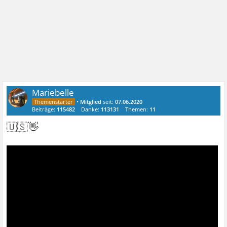
Mariebelle
•
Mitglied
seit:
07.06.2020
Beiträge:
115482
Danke:
113131
Themen:
11
🇺🇸👋