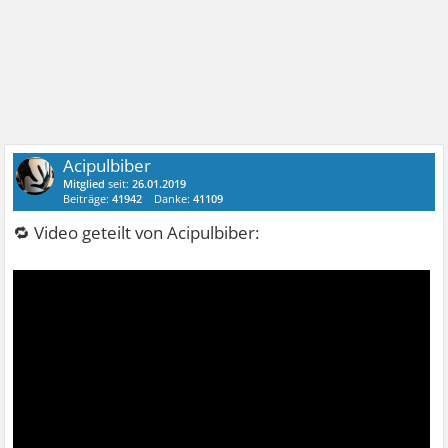
Acipulbiber
Mitglied
seit:
26.01.2019
Beiträge:
41942
Danke:
41109
🔁 Video geteilt von Acipulbiber: