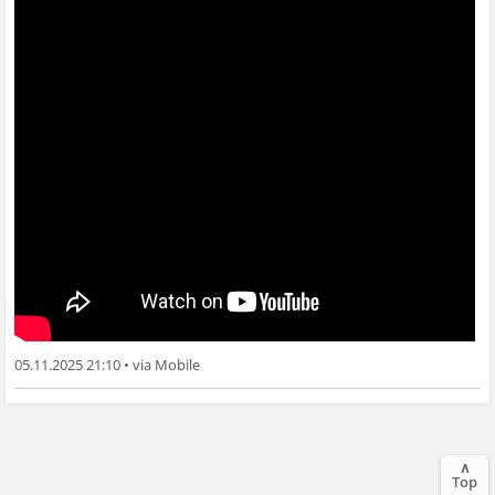
05.11.2025 21:10
•
∧
Top