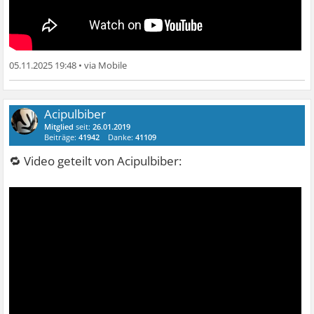
05.11.2025 19:48
•
Acipulbiber
Mitglied
seit:
26.01.2019
Beiträge:
41942
Danke:
41109
🔁 Video geteilt von Acipulbiber: