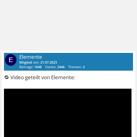
Elemente
E
Mitglied
seit:
21.07.2023
Beiträge:
1648
Danke:
2446
Themen:
2
🔁 Video geteilt von Elemente: