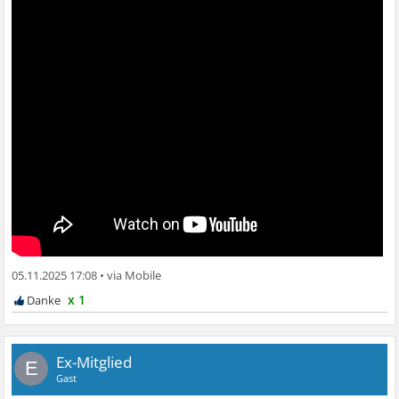
05.11.2025 17:08
•
x 1
Ex-Mitglied
E
Gast