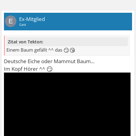
Ex-Mitglied
E
Gast
Zitat von Tekton:
😏😘
Einem Baum gefällt ^^ das
Deutsche Eiche oder Mammut Baum...
😏
Im Kopf Hörer ^^