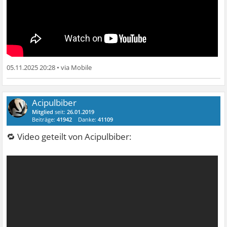
05.11.2025 20:28
•
Acipulbiber
Mitglied
seit:
26.01.2019
Beiträge:
41942
Danke:
41109
🔁 Video geteilt von Acipulbiber: