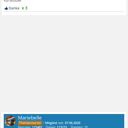
x 3
Mariebelle
•
Mitglied
seit:
07.06.2020
Beiträge:
115482
Danke:
113131
Themen:
11