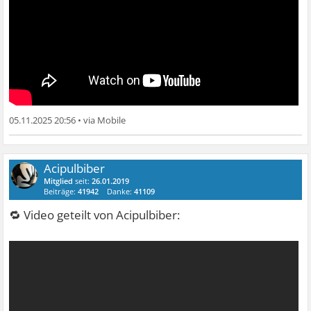
05.11.2025 20:56
•
Acipulbiber
Mitglied
seit:
26.01.2019
Beiträge:
41942
Danke:
41109
🔁 Video geteilt von Acipulbiber: