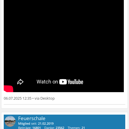
06.07.2025 12:35
•
Feuerschale
Mitglied
seit:
21.02.2019
Beiträge:
16801
Danke:
23562
Themen:
21