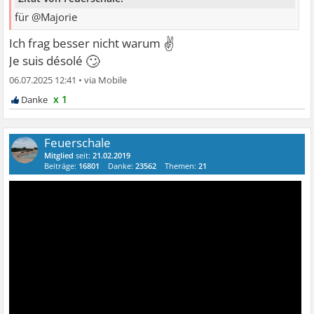
für @Majorie
✌
Ich frag besser nicht warum
🙄
Je suis désolé
06.07.2025 12:41
•
x 1
Feuerschale
Mitglied
seit:
21.02.2019
Beiträge:
16801
Danke:
23562
Themen:
21