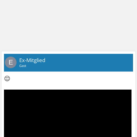
Ex-Mitglied
E
Gast
😌