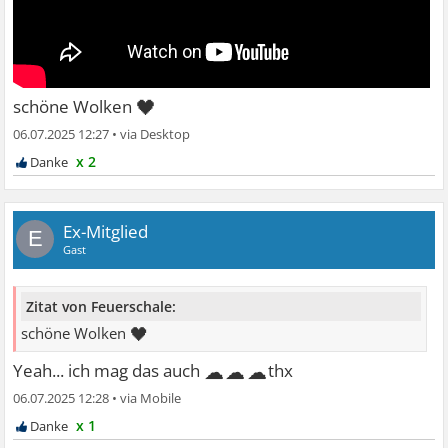
🖤
schöne Wolken
06.07.2025 12:27
•
x 2
Ex-Mitglied
E
Gast
Zitat von Feuerschale:
🖤
schöne Wolken
☁☁☁
Yeah... ich mag das auch
thx
06.07.2025 12:28
•
x 1