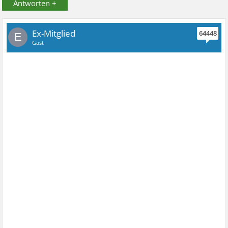
Antworten +
Ex-Mitglied
64448
E
Gast