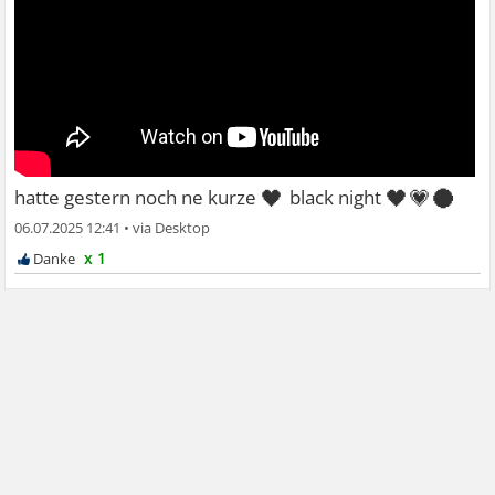
🖤
🖤💗🌑
hatte gestern noch ne kurze
black night
06.07.2025 12:41
•
x 1