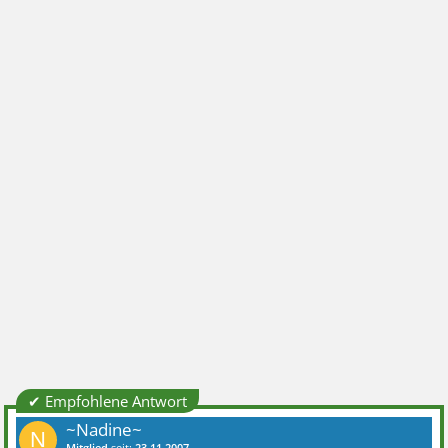
✔ Empfohlene Antwort
~Nadine~
N
Mitglied
seit:
23.11.2007