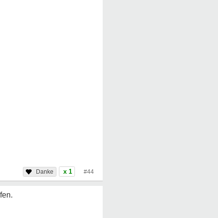
x 1
#44
fen.