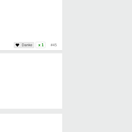
x 1
#45