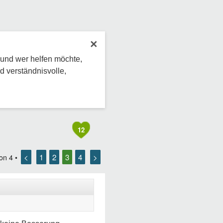
×
 und wer helfen möchte,
d verständnisvolle,
12
<
1
2
3
4
>
on
4
•