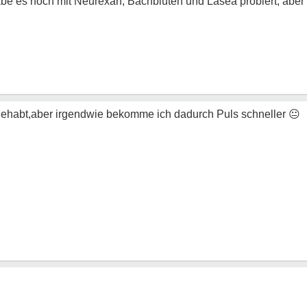
e es noch mit Neurexan, Bachblüten und Lasea probiert, aber
gehabt,aber irgendwie bekomme ich dadurch Puls schneller
😐