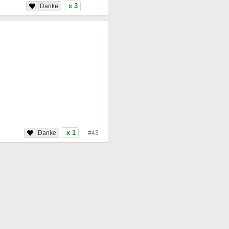
x 3
x 1
#43