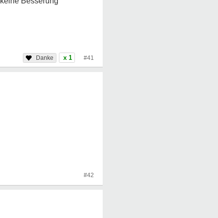
 keine Besserung
x 1
#41
#42