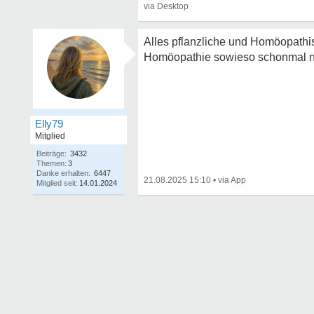
Alles pflanzliche und Homöopathis
Homöopathie sowieso schonmal nich
Elly79
Mitglied
Beiträge:
3432
Themen:
3
Danke erhalten:
6447
21.08.2025 15:10
•
Mitglied seit:
14.01.2024