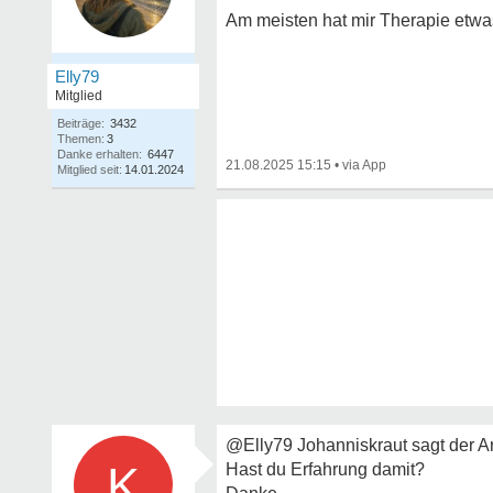
Am meisten hat mir Therapie etwa
Elly79
Mitglied
Beiträge:
3432
Themen:
3
Danke erhalten:
6447
21.08.2025 15:15
•
Mitglied seit:
14.01.2024
@Elly79 Johanniskraut sagt der Ar
K
Hast du Erfahrung damit?