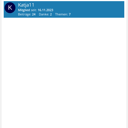
Katja11
K
Mitglied
seit:
16.11.2023
Beiträge:
24
Danke:
2
Themen:
7