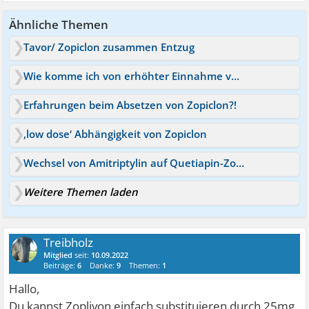
Ähnliche Themen
Tavor/ Zopiclon zusammen Entzug
Wie komme ich von erhöhter Einnahme von Zopiclon weg Ha
Erfahrungen beim Absetzen von Zopiclon?!
‚low dose‘ Abhängigkeit von Zopiclon
Wechsel von Amitriptylin auf Quetiapin-Zopiclon
Weitere Themen laden
Treibholz
Mitglied
seit:
10.09.2022
Beiträge:
6
Danke:
9
Themen:
1
Hallo,
Du kannst Zoplivon einfach substituieren durch 25mg