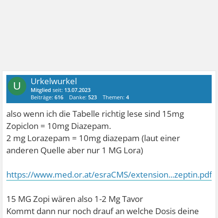
Urkelwurkel
U
Mitglied
seit:
13.07.2023
Beiträge:
616
Danke:
523
Themen:
4
also wenn ich die Tabelle richtig lese sind 15mg
Zopiclon = 10mg Diazepam.
2 mg Lorazepam = 10mg diazepam (laut einer
anderen Quelle aber nur 1 MG Lora)
https://www.med.or.at/esraCMS/extension...zeptin.pdf
15 MG Zopi wären also 1-2 Mg Tavor
Kommt dann nur noch drauf an welche Dosis deine