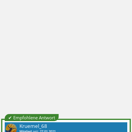
✔ Empfohlene Antwort
Kruemel_68
Mitglied
seit:
27.01.2021