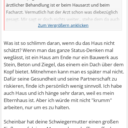
ärztlicher Behandlung ist er beim Hausarzt und beim
Facharzt. Vermutlich hat der Arzt schon was diebezüglich
gesagt. Mir sagt er doch nichts weiter., stehe dem da auch
iregndwie hilflos gegenüber. Aber wie du schon
geschrieben hast, jeder ist für sein Leben verantwortlich.
Was ist so schlimm daran, wenn du das Haus nicht
Es gab auch Zeiten, da wollte man mir da auch noch die
schätzt? Wenn man das ganze Status-Denken mal
Schuld in die Schuhe schieben.
weglässt, ist ein Haus am Ende nur ein Bauwerk aus
Stein, Beton und Ziegel, das einem ein Dach über dem
Liebe Grüße
Kopf bietet. Mitnehmen kann man es später mal nicht.
Dafür seine Gesundheit und seine Partnerschaft zu
riskieren, finde ich persönlich wenig sinnvoll. Ich habe
auch Haus und ich hänge sehr daran, weil es mein
Elternhaus ist. Aber ich würde mit nicht "krumm"
arbeiten, nur um es zu halten.
Scheinbar hat deine Schwiegermutter einen großen