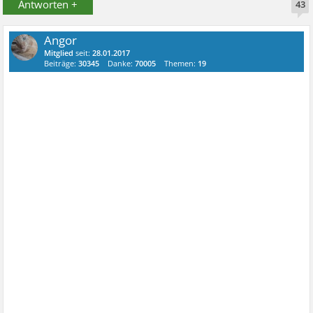
Antworten +
43
Angor
Mitglied
seit:
28.01.2017
Beiträge:
30345
Danke:
70005
Themen:
19