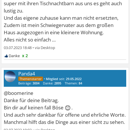
super mit ihren Tischnachtbarn aus uns es geht auch
lustig zu.
Und das eigene zuhause kann man nicht ersetzten,
Zudem ist mein Schwiegervater aus dem großen
Haus ausgezogen in eine kleinere Wohnung.
Alles nicht so einfach …
03.07.2023 18:48
•
x 2
Panda4
•
Mitglied
seit:
29.05.2022
Beiträge:
3004
Danke:
2895
Themen:
84
@boomerine
Danke für deine Beitrag.
😊
Bin dir auf keinen fall Böse
.
Und auch sehr dankbar für offene und ehrliche Worte.
Manchmal hilft das die Dinge aus einer sicht zu sehen.
03.07.2023 19:03
•