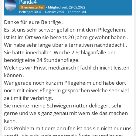
Panda4
•
Mitglied
seit:
29.05.2022
Beiträge:
3004
Danke:
2895
Themen:
84
Danke für eure Beiträge .
Es ist uns sehr schwer gefallen mit dem Pflegeheim.
Ist ist im Ort wo sie bereits 20 Jahre gewohnt haben .
Wir habe sehr lange über alternativen nachdedacht .
Sie hatte innerhalb 1 Woche 2 Schlaganfälle und
benötigt eine 24 Stundenpflege.
Welches wir Privat medizinisch ( fachlich )nicht leisten
können .
War gerade noch kurz im Pflegeheim und habe dort
noch mit einer Pflegerin gesprochen welche sehr viel
zeit mit ihr verbringt.
Sie meinte meine Schwiegermutter deliegert sehr
gerne und weis ganz genau mit wem sie das machen
kann.
Das Problem mit dem anrufen ist das sie nicht nur uns
anruft , sie ruft auch mehrmals Ärzte an und bringt