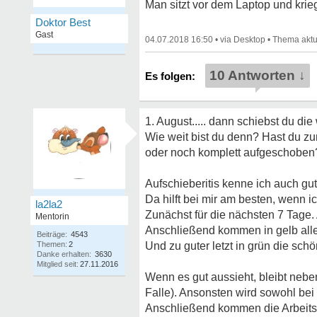
Man sitzt vor dem Laptop und krie
Doktor Best
Gast
04.07.2018 16:50
•
•
10 Antworten ↓
1. August..... dann schiebst du die 
Wie weit bist du denn? Hast du zu
oder noch komplett aufgeschoben
Aufschieberitis kenne ich auch g
Da hilft bei mir am besten, wenn 
la2la2
Zunächst für die nächsten 7 Tage.
Mentorin
Anschließend kommen in gelb alle V
Beiträge:
4543
Themen:
2
Und zu guter letzt in grün die schö
Danke erhalten:
3630
Mitglied seit:
27.11.2016
Wenn es gut aussieht, bleibt nebe
Falle). Ansonsten wird sowohl bei
Anschließend kommen die Arbeitsze