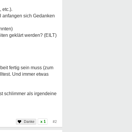
etc.).
mal anfangen sich Gedanken
nnten)
ten geklärt werden? (EILT)
rbeit fertig sein muss (zum
olltest. Und immer etwas
ist schlimmer als irgendeine
x 1
#2