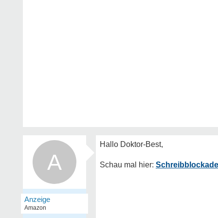
A
Schreibblockade 