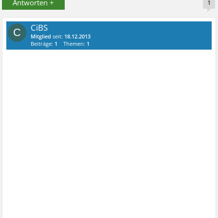
Antworten +
1
CiBS
C
Mitglied
seit:
18.12.2013
Beiträge:
1
Themen:
1