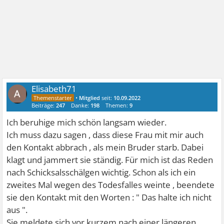
Elisabeth71
•
Mitglied
seit:
10.09.2022
Beiträge:
247
Danke:
198
Themen:
9
Ich beruhige mich schön langsam wieder.
Ich muss dazu sagen , dass diese Frau mit mir auch
den Kontakt abbrach , als mein Bruder starb. Dabei
klagt und jammert sie ständig. Für mich ist das Reden
nach Schicksalsschälgen wichtig. Schon als ich ein
zweites Mal wegen des Todesfalles weinte , beendete
sie den Kontakt mit den Worten : " Das halte ich nicht
aus ".
Sie meldete sich vor kurzem nach einer längeren