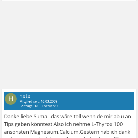
hete
H
Mitglied
seit:
16.03.2009
Beiträge:
18
Themen:
1
Danke liebe Suma...das wäre toll wenn de mir ab u an
Tips geben könntest.Also ich nehme L-Thyrox 100
ansonsten Magnesium,Calcium.Gestern hab ich dank