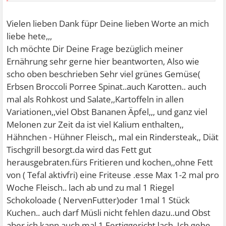
ANGEWOHNHEIT abgeschüttelt hast und dabei immer
noch hier rein kommst,um unsereinen zu motivieren und
Vielen lieben Dank füpr Deine lieben Worte an mich
zu helfen....Könntest Du mir im Detail erklären,was Du
liebe hete,,,
alles isst und trinkst??ich bin mir nämlich sehr sicher,dass
Ich möchte Dir Deine Frage bezüglich meiner
mir das eine grosse Hilfe ist.Mein Körper spielt nämlich
Ernährung sehr gerne hier beantworten, Also wie
immer verrückt,je nachdem was ich ihm
scho oben beschrieben Sehr viel grünes Gemüse(
zuführe......Lieben Dank und einen wundervollen Sonntag
Erbsen Broccoli Porree Spinat..auch Karotten.. auch
noch......mimi
mal als Rohkost und Salate,,Kartoffeln in allen
Variationen,,viel Obst Bananen Äpfel,,, und ganz viel
Melonen zur Zeit da ist viel Kalium enthalten,,
Hähnchen - Hühner Fleisch,, mal ein Rindersteak,, Diät
Tischgrill besorgt.da wird das Fett gut
herausgebraten.fürs Fritieren und kochen,,ohne Fett
von ( Tefal aktivfri) eine Friteuse .esse Max 1-2 mal pro
Woche Fleisch.. lach ab und zu mal 1 Riegel
Schokoloade ( NervenFutter)oder 1mal 1 Stück
Kuchen.. auch darf Müsli nicht fehlen
dazu..und Obst
aber ich kann auch mal 1 Fertiggericht lach..Ich gehe