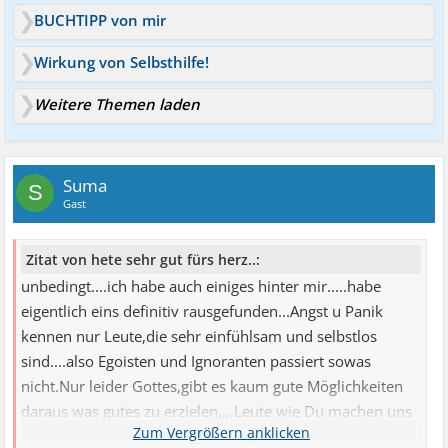
BUCHTIPP von mir
Wirkung von Selbsthilfe!
Weitere Themen laden
Suma
S
Gast
Zitat von hete sehr gut fürs herz..:
unbedingt....ich habe auch einiges hinter mir.....habe
eigentlich eins definitiv rausgefunden...Angst u Panik
kennen nur Leute,die sehr einfühlsam und selbstlos
sind....also Egoisten und Ignoranten passiert sowas
nicht.Nur leider Gottes,gibt es kaum gute Möglichkeiten
daraus was gutes zu erzielen,,,,Leute wie Du machen uns
Mut....Es ist toll,dass Du deine SCHLECHTE