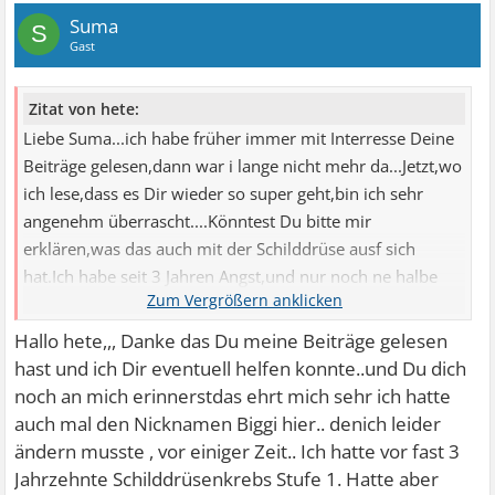
Suma
S
Gast
Zitat von hete:
Liebe Suma...ich habe früher immer mit Interresse Deine
Beiträge gelesen,dann war i lange nicht mehr da...Jetzt,wo
ich lese,dass es Dir wieder so super geht,bin ich sehr
angenehm überrascht....Könntest Du bitte mir
erklären,was das auch mit der Schilddrüse ausf sich
hat.Ich habe seit 3 Jahren Angst,und nur noch ne halbe
Schilddrüse,bis jetzt konnte mir keiner helfen...Vielen
lieben Dank
Hallo hete,,, Danke das Du meine Beiträge gelesen
hast und ich Dir eventuell helfen konnte..und Du dich
noch an mich erinnerstdas ehrt mich sehr ich hatte
auch mal den Nicknamen Biggi hier.. denich leider
ändern musste , vor einiger Zeit.. Ich hatte vor fast 3
Jahrzehnte Schilddrüsenkrebs Stufe 1. Hatte aber