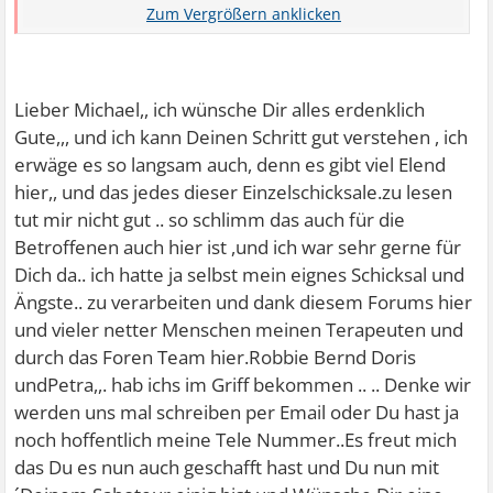
gutes Zeichen? Ich denke ja!
Meine Freude an vielen Dingen des Lebens, auch an der
Arbeit, ist
Lieber Michael,, ich wünsche Dir alles erdenklich
zurückgekehrt; ich habe festgestellt, dass ich besser mit
Gute,,, und ich kann Deinen Schritt gut verstehen , ich
meiner Angst
erwäge es so langsam auch, denn es gibt viel Elend
lebe als immer gegen sie zu kämpfen ... so haben mein
hier,, und das jedes dieser Einzelschicksale.zu lesen
"Saboteur" u.
tut mir nicht gut .. so schlimm das auch für die
ich Waffenstillstand geschlossen. Ich akzeptiere ihn u. er
Betroffenen auch hier ist ,und ich war sehr gerne für
warnt mich,
Dich da.. ich hatte ja selbst mein eignes Schicksal und
wenn ich mir selbst wieder mal nicht gut tue. Mein Medi
Ängste.. zu verarbeiten und dank diesem Forums hier
(Citalopram 1o mg
und vieler netter Menschen meinen Terapeuten und
tägl.) nehme ich auf Dauer weiter ... es geht mir gut damit
durch das Foren Team hier.Robbie Bernd Doris
... und die
undPetra,,. hab ichs im Griff bekommen .. .. Denke wir
PME gibt mir zusätzlich Kraft.
werden uns mal schreiben per Email oder Du hast ja
noch hoffentlich meine Tele Nummer..Es freut mich
Ganz lieben Dank an ALLE, die mich unterstützt haben
das Du es nun auch geschafft hast und Du nun mit
(besonders: