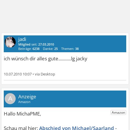
jadi
Mitglied
seit:
27.03.2010
Beiträge:
6238
Danke:
25
Themen:
38
ich wünsch dir alles gute...........lg jacky
10.07.2010 10:07
•
A
Abschied von Michael/Saarland