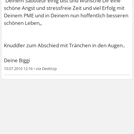
´Deinem Saboteur einig bist und Wünsche Dir eine
Thomas, Biggi, Christina, no fear, Zzerberus u. viele
schöne Angst und stressfreie Zeit und viel Erfolg mit
andere Weggefährten).
Deinem PME und in Deinem nun hoffentlich besseren
Natürlich Danke auch an die Admins mod-petra u. robbi
schönen Leben,,
sowie
Bernd Remelius
für seine guten Einschätzungen.
Knuddler zum Abschied mit Tränchen in den Augen..
Herzlich
Michael/Saarland
Deine Biggi
10.07.2010 12:16
•