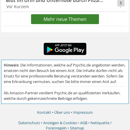
Blut im Urin und Unterhose durch Pilza...
5
Vor Kurzem
Mehr neue Themen
Kontakt
•
Über uns
•
Impressum
Datenschutz
•
Anzeigen & Cookies
•
AGB
•
Netiquette /
Forenregeln
•
Sitemap