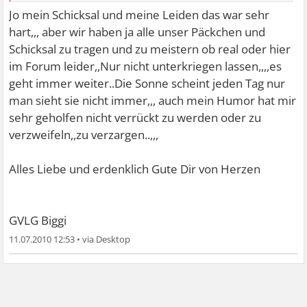
das wäre toll wenn de mir ab u an Tips geben könntest
Jo mein Schicksal und meine Leiden das war sehr
hart,,, aber wir haben ja alle unser Päckchen und
. Soweit ich kann gerne,,
Schicksal zu tragen und zu meistern ob real oder hier
Zitat:
im Forum leider,,Nur nicht unterkriegen lassen,,,,es
Also ich nehme L-Thyrox 100 ansonsten
geht immer weiter..Die Sonne scheint jeden Tag nur
Magnesium,Calcium.Gestern hab ich dank Deinem Rat
man sieht sie nicht immer,,, auch mein Humor hat mir
mit Zink angefangen,habe das Gefühl dass es jetzt
sehr geholfen nicht verrückt zu werden oder zu
schon was hilft
verzweifeln,,zu verzargen..,,,
. Na das freut mich wenn ich Dir helfen konnte,,,
Alles Liebe und erdenklich Gute Dir von Herzen
Zitat:
das Es tut mir sehr leid,was Dir alles wiederfahren
GVLG Biggi
ist,aber freue mich bebenso,dass Du so stark bist.Ganz
liebe grüsse
11.07.2010 12:53
•