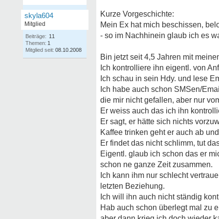
Kurze Vorgeschichte:
skyla604
Mitglied
Mein Ex hat mich beschissen, belo
- so im Nachhinein glaub ich es w
Beiträge:
11
Themen:
1
Mitglied seit:
08.10.2008
Bin jetzt seit 4,5 Jahren mit mei
Ich kontrolliere ihn eigentl. von A
Ich schau in sein Hdy. und lese Em
Ich habe auch schon SMSen/Email
die mir nicht gefallen, aber nur v
Er weiss auch das ich ihn kontrollie
Er sagt, er hätte sich nichts vorzuw
Kaffee trinken geht er auch ab un
Er findet das nicht schlimm, tut d
Eigentl. glaub ich schon das er mich
schon ne ganze Zeit zusammen.
Ich kann ihm nur schlecht vertrau
letzten Beziehung.
Ich will ihn auch nicht ständig kont
Hab auch schon überlegt mal zu 
aber dann krieg ich doch wieder k