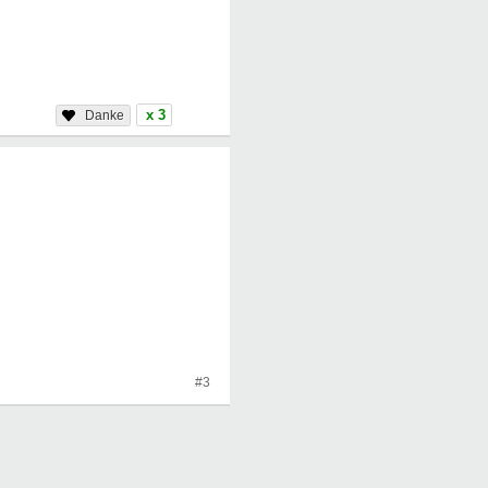
x 3
#3