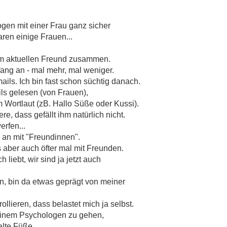
gen mit einer Frau ganz sicher
aren einige Frauen...
nem aktuellen Freund zusammen.
nfang an - mal mehr, mal weniger.
ails. Ich bin fast schon süchtig danach.
s gelesen (von Frauen),
om Wortlaut (zB. Hallo Süße oder Kussi).
re, dass gefällt ihm natürlich nicht.
erfen...
d an mit "Freundinnen".
as aber auch öfter mal mit Freunden.
 liebt, wir sind ja jetzt auch
en, bin da etwas geprägt von meiner
rollieren, dass belastet mich ja selbst.
einem Psychologen zu gehen,
alte Füße.