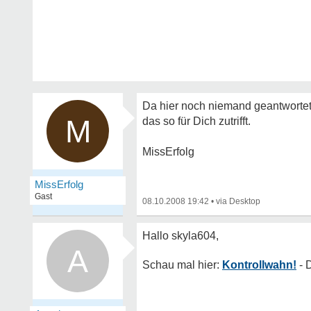
Da hier noch niemand geantwortet h
M
das so für Dich zutrifft.
MissErfolg
MissErfolg
Gast
08.10.2008 19:42
•
A
Kontrollwahn!