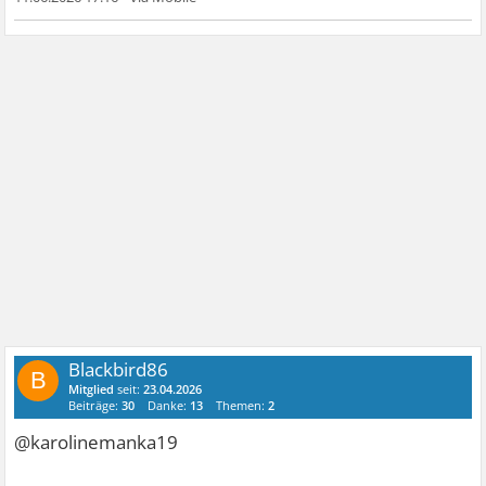
Blackbird86
B
Mitglied
seit:
23.04.2026
Beiträge:
30
Danke:
13
Themen:
2
@karolinemanka19