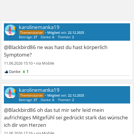
karolinemanka19
•
Mitglied
seit:
22.12.2025
Beiträge:
27
Danke:
6
Themen:
2
@Blackbird86 ne was hast du hast körperlich
Symptome?
11.06.2026 15:10
•
x 1
karolinemanka19
•
Mitglied
seit:
22.12.2025
Beiträge:
27
Danke:
6
Themen:
2
@Blackbird86 oh das tut mir sehr leid mein
aufrichtiges Mitgefühl sei gedrückt stark das wünsche
ich dir von Herzen
11.06.2026 17:16
•