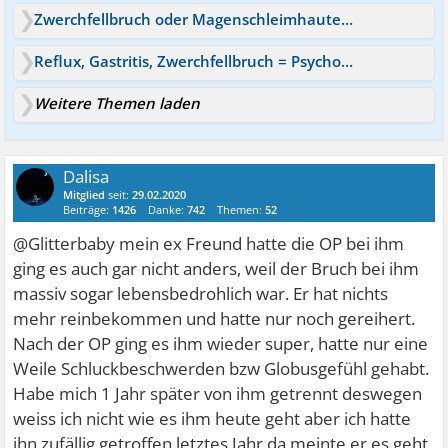
Zwerchfellbruch oder Magenschleimhautentzündung
Reflux, Gastritis, Zwerchfellbruch = Psychosomatisch?
Weitere Themen laden
Dalisa
Mitglied
seit:
29.02.2020
Beiträge:
1426
Danke:
742
Themen:
52
@Glitterbaby mein ex Freund hatte die OP bei ihm
ging es auch gar nicht anders, weil der Bruch bei ihm
massiv sogar lebensbedrohlich war. Er hat nichts
mehr reinbekommen und hatte nur noch gereihert.
Nach der OP ging es ihm wieder super, hatte nur eine
Weile Schluckbeschwerden bzw Globusgefühl gehabt.
Habe mich 1 Jahr später von ihm getrennt deswegen
weiss ich nicht wie es ihm heute geht aber ich hatte
ihn zufällig getroffen letztes Jahr da meinte er es geht