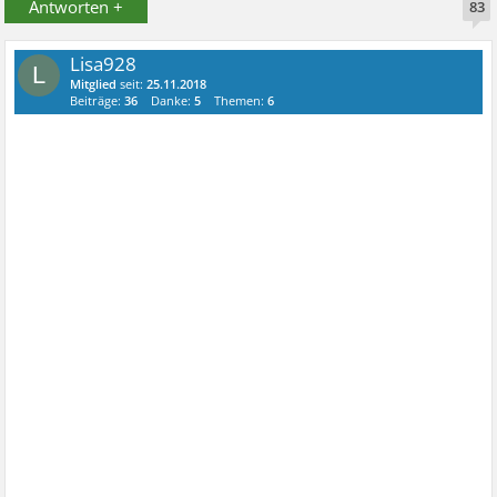
Antworten +
83
Lisa928
L
Mitglied
seit:
25.11.2018
Beiträge:
36
Danke:
5
Themen:
6