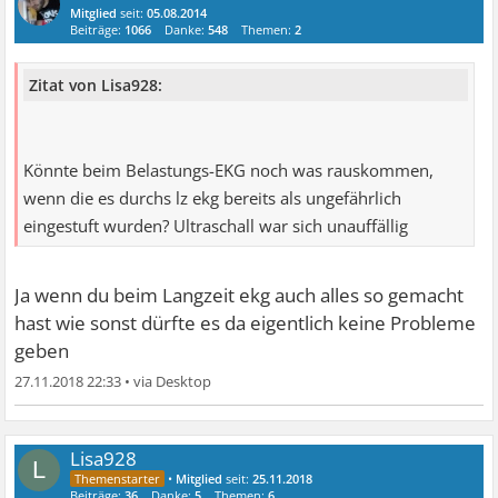
Mitglied
seit:
05.08.2014
Beiträge:
1066
Danke:
548
Themen:
2
Zitat von Lisa928:
Könnte beim Belastungs-EKG noch was rauskommen,
wenn die es durchs lz ekg bereits als ungefährlich
eingestuft wurden? Ultraschall war sich unauffällig
Ja wenn du beim Langzeit ekg auch alles so gemacht
hast wie sonst dürfte es da eigentlich keine Probleme
geben
27.11.2018 22:33
•
Lisa928
L
•
Mitglied
seit:
25.11.2018
Beiträge:
36
Danke:
5
Themen:
6