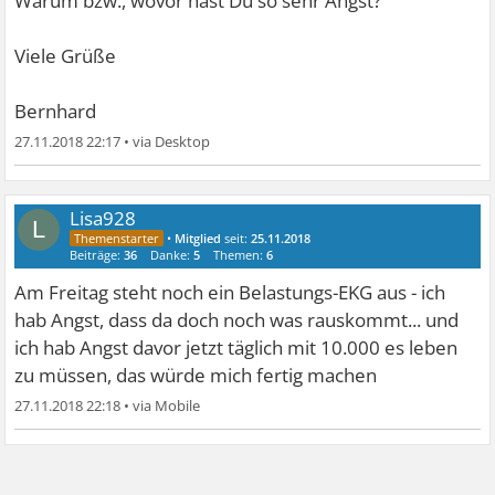
Warum bzw., wovor hast Du so sehr Angst?
Viele Grüße
Bernhard
27.11.2018 22:17
•
Lisa928
L
•
Mitglied
seit:
25.11.2018
Beiträge:
36
Danke:
5
Themen:
6
Am Freitag steht noch ein Belastungs-EKG aus - ich
hab Angst, dass da doch noch was rauskommt... und
ich hab Angst davor jetzt täglich mit 10.000 es leben
zu müssen, das würde mich fertig machen
27.11.2018 22:18
•