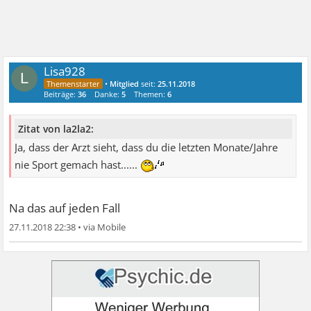
Lisa928
L
•
Mitglied
seit:
25.11.2018
Beiträge:
36
Danke:
5
Themen:
6
Zitat von la2la2:
Ja, dass der Arzt sieht, dass du die letzten Monate/Jahre
nie Sport gemach hast......
Na das auf jeden Fall
27.11.2018 22:38
•