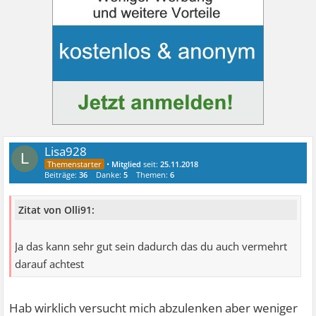
Lisa928
L
•
Mitglied
seit:
25.11.2018
Beiträge:
36
Danke:
5
Themen:
6
Zitat von Olli91:
Ja das kann sehr gut sein dadurch das du auch vermehrt
darauf achtest
Hab wirklich versucht mich abzulenken aber weniger