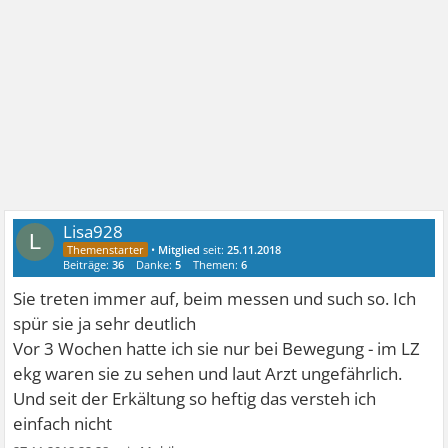
Lisa928
L
•
Mitglied
seit:
25.11.2018
Beiträge:
36
Danke:
5
Themen:
6
Sie treten immer auf, beim messen und such so. Ich
spür sie ja sehr deutlich
Vor 3 Wochen hatte ich sie nur bei Bewegung - im LZ
ekg waren sie zu sehen und laut Arzt ungefährlich.
Und seit der Erkältung so heftig das versteh ich
einfach nicht