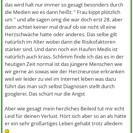
Also, irgendwie schon absehbar aber der Zeitpunkt nicht.
das wird halt nur immer so gesagt besonders durch
Da die meisten Ärzte sich nicht für die Lebensweise
die Medien wo es dann heißt: " Frau kippt plötzlich
interessieren, ist das ein plötzlicher Herztod.
um " und alle sagen omg die war doch erst 28, aber
Dh aber auch, dass ein schwaches Herz noch sehr viel
dann achtet keiner mal drauf ob sie nicht vll eine
Belastung, durch Alk.,Multimedikation und allgemeiner
Herzschwäche hatte oder anderes. Das selbe gilt
ungesunder Lebensweise sehr viel wegstecken kann.
natürlich im Alter wobei dann die Risikofaktoren
Er hat eben sein Leben gerne so gelebt und keinen
stärker sind. Und dann noch ein Haufen Medis ist
Gedanken daran verschwenden vllt mal Tod umfallen zu
natürlich auch krass. Schlimm finde ich das es in der
müssen.
heutigen Zeit normal ist das jüngere Menschen wie
wir gerne an sowas wie der Herzneurose erkranken
weil wir leider zu viel im Internet leben was dazu
führt das man sich selbst Diagnosen stellt durch
googlerei. Das schürt nur die Angst
Aber wie gesagt mein herzliches Beileid tut mir echt
Leid für deinen Verlust. Hört sich aber so an als hätte
er ein sehr großartiges Leben gehabt trotz alledem