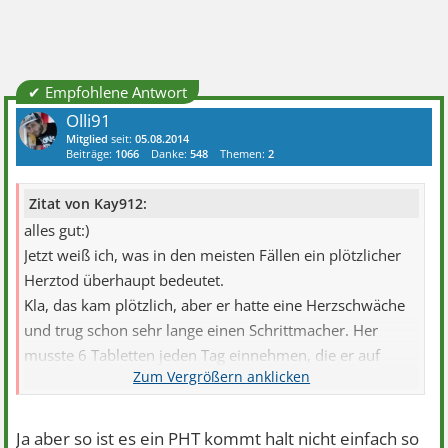
✔ Empfohlene Antwort
Olli91
Mitglied
seit:
05.08.2014
Beiträge:
1066
Danke:
548
Themen:
2
Zitat von Kay912:
alles gut:)
Jetzt weiß ich, was in den meisten Fällen ein plötzlicher
Herztod überhaupt bedeutet.
Kla, das kam plötzlich, aber er hatte eine Herzschwäche
und trug schon sehr lange einen Schrittmacher. Her
musste 6 Tabletten jeden Tag einnehmen, die er auf
einmal natürlich einnahm und darauf gerne mal einen
mariacron Tank. Jeden Tag ab in die Kneipe und wenig
Bewegung. Typisches Rentnerleben auf dem Land halt.
Ja aber so ist es ein PHT kommt halt nicht einfach so