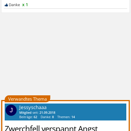
x 1
Verwandtes Thema
Jessyschaaa
J
Mitglied
seit:
21.09.2018
Beiträge:
62
Danke:
8
Themen:
14
Zwerchfell verspannt Angst