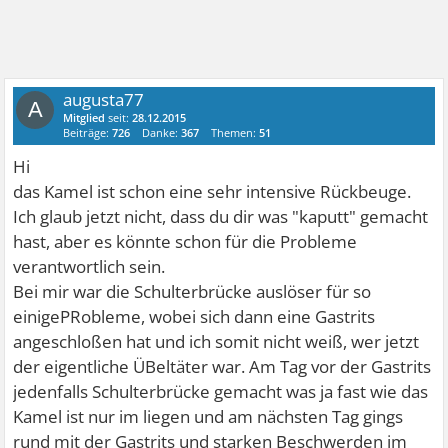
augusta77
A
Mitglied
seit:
28.12.2015
Beiträge:
726
Danke:
367
Themen:
51
Hi
das Kamel ist schon eine sehr intensive Rückbeuge.
Ich glaub jetzt nicht, dass du dir was "kaputt" gemacht
hast, aber es könnte schon für die Probleme
verantwortlich sein.
Bei mir war die Schulterbrücke auslöser für so
einigePRobleme, wobei sich dann eine Gastrits
angeschloßen hat und ich somit nicht weiß, wer jetzt
der eigentliche ÜBeltäter war. Am Tag vor der Gastrits
jedenfalls Schulterbrücke gemacht was ja fast wie das
Kamel ist nur im liegen und am nächsten Tag gings
rund mit der Gastrits und starken Beschwerden im