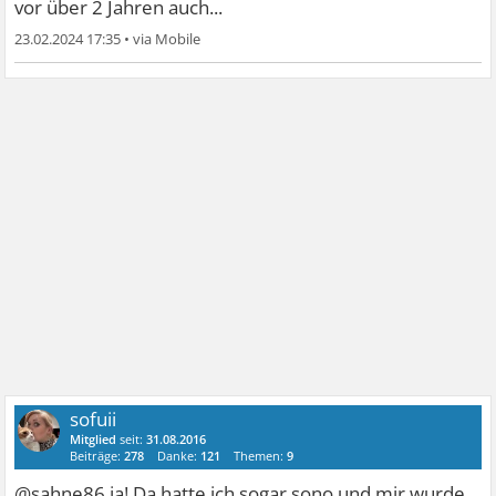
vor über 2 Jahren auch...
23.02.2024 17:35
•
sofuii
Mitglied
seit:
31.08.2016
Beiträge:
278
Danke:
121
Themen:
9
@sahne86 ja! Da hatte ich sogar sono und mir wurde