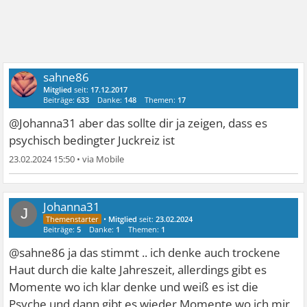
sahne86
Mitglied
seit:
17.12.2017
Beiträge:
633
Danke:
148
Themen:
17
@Johanna31 aber das sollte dir ja zeigen, dass es
psychisch bedingter Juckreiz ist
23.02.2024 15:50
•
Johanna31
J
•
Mitglied
seit:
23.02.2024
Beiträge:
5
Danke:
1
Themen:
1
@sahne86 ja das stimmt .. ich denke auch trockene
Haut durch die kalte Jahreszeit, allerdings gibt es
Momente wo ich klar denke und weiß es ist die
Psyche und dann gibt es wieder Momente wo ich mir