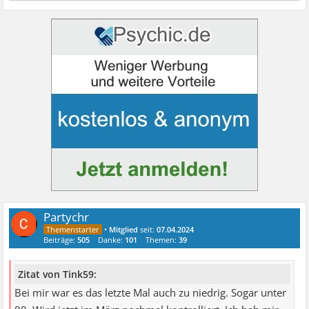
Partychr
•
Mitglied
seit:
07.04.2024
Beiträge:
505
Danke:
101
Themen:
39
Zitat von Tink59:
Bei mir war es das letzte Mal auch zu niedrig. Sogar unter