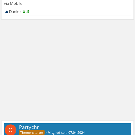
x 3
Partychr
•
Mitglied
seit:
07.04.2024