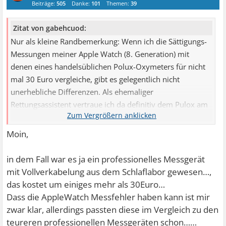
Beiträge:
505
Danke:
101
Themen:
39
Zitat von gabehcuod:
Nur als kleine Randbemerkung: Wenn ich die Sättigungs-
Messungen meiner Apple Watch (8. Generation) mit
denen eines handelsüblichen Polux-Oxymeters für nicht
mal 30 Euro vergleiche, gibt es gelegentlich nicht
unerhebliche Differenzen. Als ehemaliger
Rettungsassistent vertraue ich da definitiv dem Pulox am
Finger. ...
Moin,
in dem Fall war es ja ein professionelles Messgerät
mit Vollverkabelung aus dem Schlaflabor gewesen…,
das kostet um einiges mehr als 30Euro…
Dass die AppleWatch Messfehler haben kann ist mir
zwar klar, allerdings passten diese im Vergleich zu den
teureren professionellen Messgeräten schon……