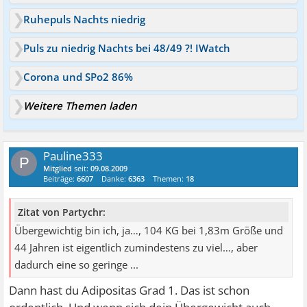
Ruhepuls Nachts niedrig
Puls zu niedrig Nachts bei 48/49 ?! IWatch
Corona und SPo2 86%
Weitere Themen laden
Pauline333
P
Mitglied
seit:
09.08.2009
Beiträge:
6607
Danke:
6363
Themen:
18
Zitat von Partychr:
Übergewichtig bin ich, ja…, 104 KG bei 1,83m Größe und
44 Jahren ist eigentlich zumindestens zu viel…, aber
dadurch eine so geringe ...
Dann hast du Adipositas Grad 1. Das ist schon