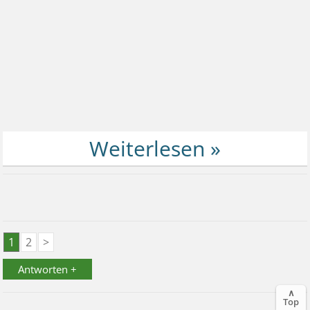
1
2
>
Antworten +
∧
Top