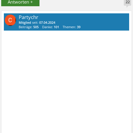
Antworten +
22
Partychr
Mitglied
seit:
07.04.2024
Beiträge:
505
Danke:
101
Themen:
39