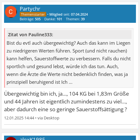
Partychr
•
Mitglied
seit:
07.04.2024
Beiträge:
505
Danke:
101
Themen:
39
Zitat von Pauline333:
Bist du evtl auch übergewichtig? Auch das kann im Liegen
zu niedrigeren Werten führen. Sport (und nicht rauchen)
kann helfen, Sauerstoffwerte zu verbessern. Falls du nicht
sportlich und gesund lebst, würde ich das tun. Auch,
wenn die Ärzte die Werte nicht bedenklich finden, was ja
prinzipiell beruhigend ist Ich ...
Übergewichtig bin ich, ja…, 104 KG bei 1,83m Größe
und 44 Jahren ist eigentlich zumindestens zu viel…,
aber dadurch eine so geringe Sauerstoffsättigung ?
12.01.2025 14:44
•
alexK1985