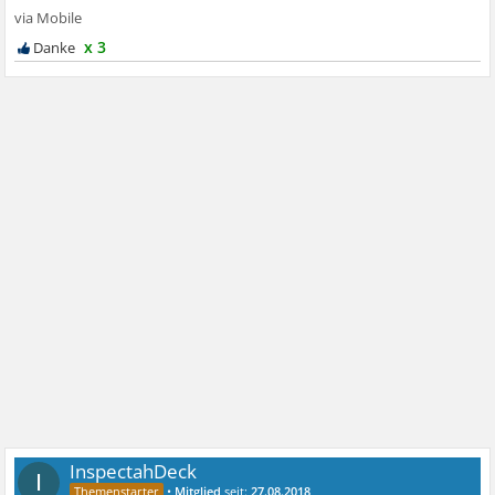
x 3
InspectahDeck
I
•
Mitglied
seit:
27.08.2018