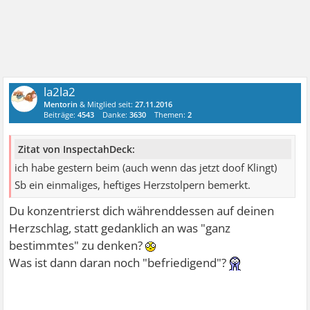
la2la2
Mentorin
& Mitglied seit:
27.11.2016
Beiträge:
4543
Danke:
3630
Themen:
2
Zitat von InspectahDeck:
ich habe gestern beim (auch wenn das jetzt doof Klingt)
Sb ein einmaliges, heftiges Herzstolpern bemerkt.
Du konzentrierst dich währenddessen auf deinen
Herzschlag, statt gedanklich an was "ganz
bestimmtes" zu denken?
Was ist dann daran noch "befriedigend"?