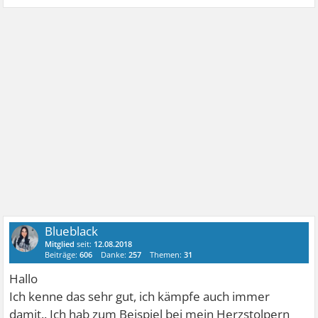
Wenn du nach dem Aufwachen zuerst an dein Herz
denkst und den Puls überprüfst, ist das absolut kein
wunder, dass dann der Puls hochgeht.......
Blueblack
Mitglied
seit:
12.08.2018
Beiträge:
606
Danke:
257
Themen:
31
Hallo
Ich kenne das sehr gut, ich kämpfe auch immer
damit.. Ich hab zum Beispiel bei mein Herzstolpern