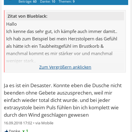
Beiträge:
60
Danke:
10
Themen:
9
Zitat von Blueblack:
Hallo
Ich kenne das sehr gut, ich kämpfe auch immer damit..
Ich hab zum Beispiel bei mein Herzstolpern das Gefühl
als hätte ich ein Taubheitsgefühl im Brustkorb &
manchmal kommt es mir stärker vor und manchmal
weniger stark..
Liebe Grüße
Ja es ist ein Desaster. Konnte eben die Dusche nicht
beenden ohne Gebete auszusprechen, weil mir
einfach wieder total dicht wurde. und bei jeder
extrasystole beim Puls fühlen bin ich komplett wie
durch den Wind geschlagen gewesen
16.09.2018 17:02
•
x 1