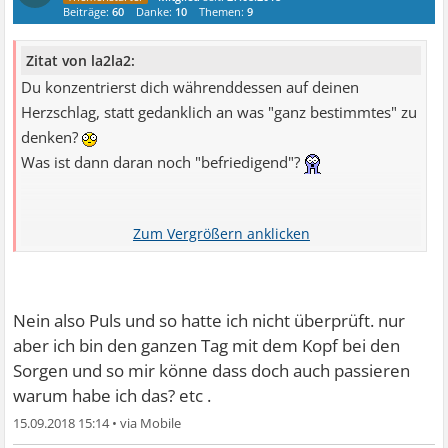
Beiträge:
60
Danke:
10
Themen:
9
Zitat von la2la2:
Du konzentrierst dich währenddessen auf deinen
Herzschlag, statt gedanklich an was "ganz bestimmtes" zu
denken?
Was ist dann daran noch "befriedigend"?
Dann würde unten auch alles ganz schlaff hängen.....
ohne Durchblutung steht da absolut garnichts.....
Nein also Puls und so hatte ich nicht überprüft. nur
aber ich bin den ganzen Tag mit dem Kopf bei den
Dann lässt du es halt auf Kipp geöffnet - und schließt es
Sorgen und so mir könne dass doch auch passieren
nur, wenn du das Haus verlässt. Nicht vergessen die
warum habe ich das? etc .
Heizung auszumachen, sonst wirds schnell teuer.
15.09.2018 15:14
•