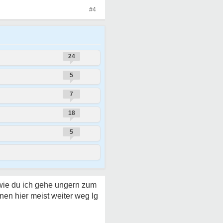
#4
24
5
7
18
5
 wie du ich gehe ungern zum
nen hier meist weiter weg lg