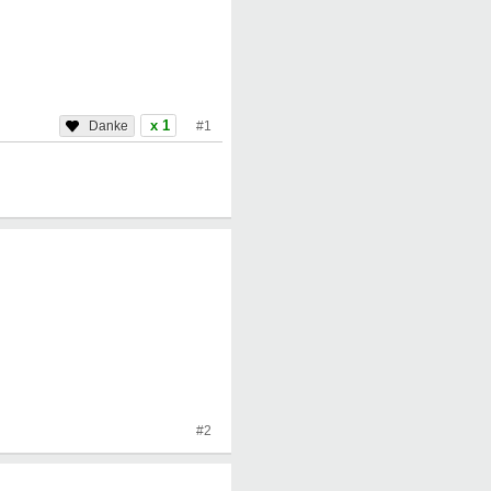
x 1
#1
#2