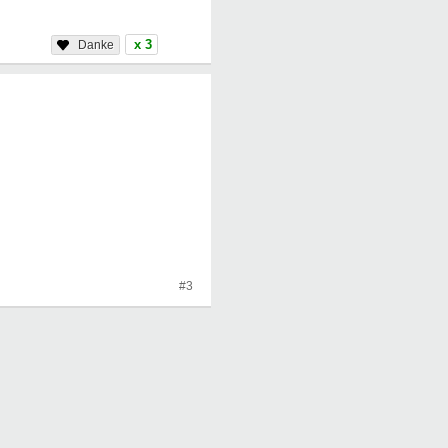
x 3
#3