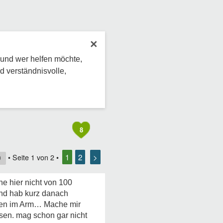
×
 und wer helfen möchte,
d verständnisvolle,
8
1
2
>
• Seite
1
von
2
•
0
he hier nicht von 100
nd hab kurz danach
rzen im Arm… Mache mir
sen. mag schon gar nicht