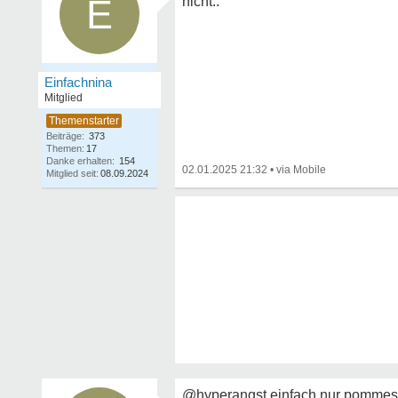
E
nicht..
Einfachnina
Mitglied
Beiträge:
373
Themen:
17
Danke erhalten:
154
02.01.2025 21:32
•
Mitglied seit:
08.09.2024
@hyperangst einfach nur pommes