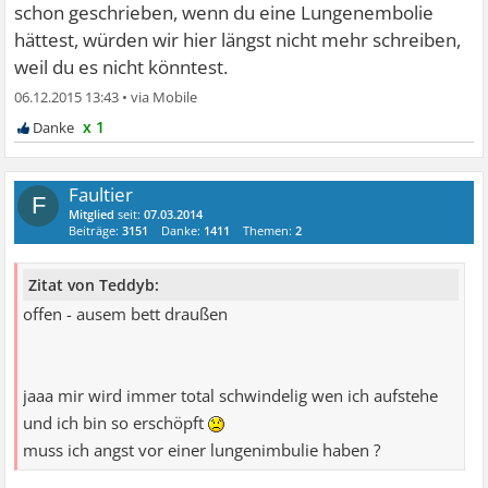
schon geschrieben, wenn du eine Lungenembolie
hättest, würden wir hier längst nicht mehr schreiben,
weil du es nicht könntest.
06.12.2015 13:43
•
x 1
Faultier
F
Mitglied
seit:
07.03.2014
Beiträge:
3151
Danke:
1411
Themen:
2
Zitat von Teddyb:
offen - ausem bett draußen
jaaa mir wird immer total schwindelig wen ich aufstehe
und ich bin so erschöpft
muss ich angst vor einer lungenimbulie haben ?