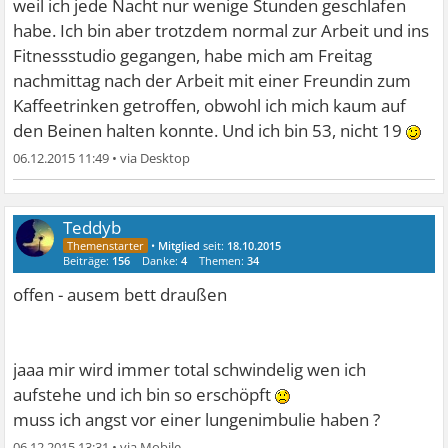
weil ich jede Nacht nur wenige Stunden geschlafen
habe. Ich bin aber trotzdem normal zur Arbeit und ins
Fitnessstudio gegangen, habe mich am Freitag
nachmittag nach der Arbeit mit einer Freundin zum
Kaffeetrinken getroffen, obwohl ich mich kaum auf
den Beinen halten konnte. Und ich bin 53, nicht 19
06.12.2015 11:49
•
Teddyb
•
Mitglied
seit:
18.10.2015
Beiträge:
156
Danke:
4
Themen:
34
offen - ausem bett draußen
jaaa mir wird immer total schwindelig wen ich
aufstehe und ich bin so erschöpft
muss ich angst vor einer lungenimbulie haben ?
06.12.2015 13:31
•