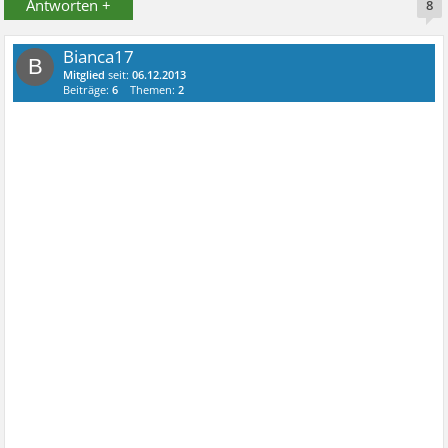
Antworten +
8
Bianca17
B
Mitglied
seit:
06.12.2013
Beiträge:
6
Themen:
2