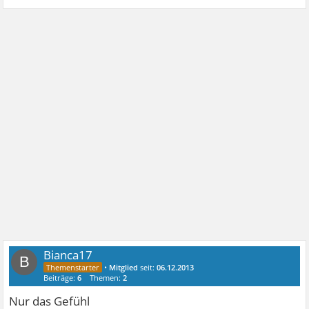
Bianca17
B
•
Mitglied
seit:
06.12.2013
Beiträge:
6
Themen:
2
Nur das Gefühl