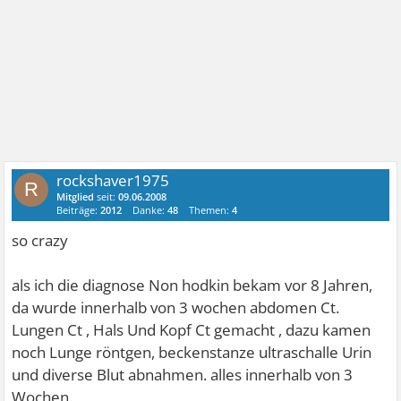
rockshaver1975
R
Mitglied
seit:
09.06.2008
Beiträge:
2012
Danke:
48
Themen:
4
so crazy
als ich die diagnose Non hodkin bekam vor 8 Jahren,
da wurde innerhalb von 3 wochen abdomen Ct.
Lungen Ct , Hals Und Kopf Ct gemacht , dazu kamen
noch Lunge röntgen, beckenstanze ultraschalle Urin
und diverse Blut abnahmen. alles innerhalb von 3
Wochen.