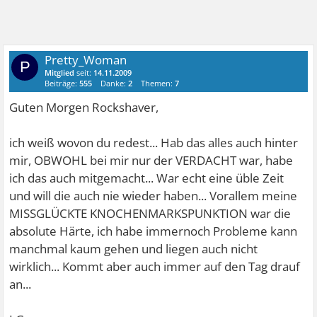
Pretty_Woman
P
Mitglied
seit:
14.11.2009
Beiträge:
555
Danke:
2
Themen:
7
Guten Morgen Rockshaver,
ich weiß wovon du redest... Hab das alles auch hinter
mir, OBWOHL bei mir nur der VERDACHT war, habe
ich das auch mitgemacht... War echt eine üble Zeit
und will die auch nie wieder haben... Vorallem meine
MISSGLÜCKTE KNOCHENMARKSPUNKTION war die
absolute Härte, ich habe immernoch Probleme kann
manchmal kaum gehen und liegen auch nicht
wirklich... Kommt aber auch immer auf den Tag drauf
an...