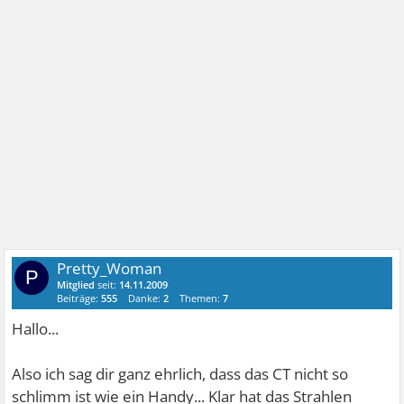
Pretty_Woman
P
Mitglied
seit:
14.11.2009
Beiträge:
555
Danke:
2
Themen:
7
Hallo...
Also ich sag dir ganz ehrlich, dass das CT nicht so
schlimm ist wie ein Handy... Klar hat das Strahlen